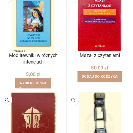
Modlitewniki w różnych
Mszał z czytaniami
intencjach
50,00
zł
5,00
zł
DODAJ DO KOSZYKA
WYBIERZ OPCJE