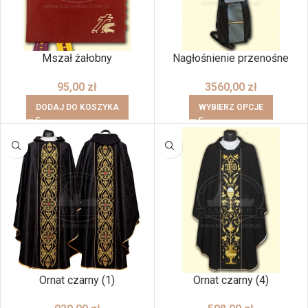
Mszał żałobny
Nagłośnienie przenośne
95,00
zł
3560,00
zł
DODAJ DO KOSZYKA
WYBIERZ OPCJE
Ornat czarny (1)
Ornat czarny (4)