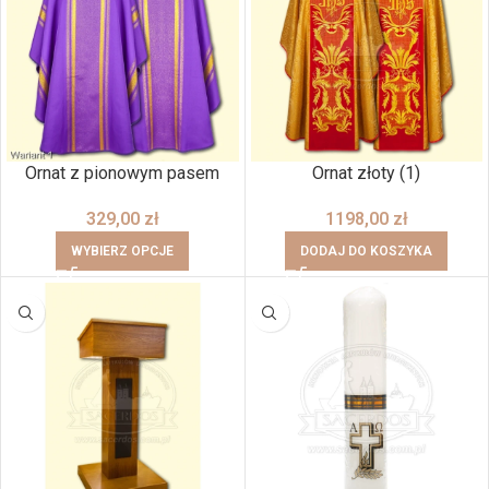
Ornat z pionowym pasem
Ornat złoty (1)
329,00
zł
1198,00
zł
WYBIERZ OPCJE
DODAJ DO KOSZYKA
BRAK