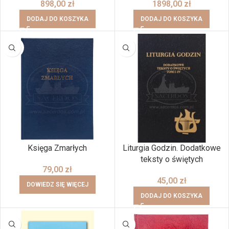
898,00
zł
1898,00
zł
DODAJ DO KOSZYKA
DODAJ DO KOSZYKA
BRAK
Księga Zmarłych
Liturgia Godzin. Dodatkowe
teksty o świętych
79,00
zł
45,00
zł
DOWIEDZ SIĘ WIĘCEJ
DODAJ DO KOSZYKA