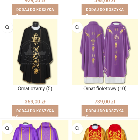
929,00
zł
598,00
zł
DODAJ DO KOSZYKA
DODAJ DO KOSZYKA
Ornat czarny (5)
Ornat fioletowy (10)
369,00
zł
789,00
zł
DODAJ DO KOSZYKA
DODAJ DO KOSZYKA