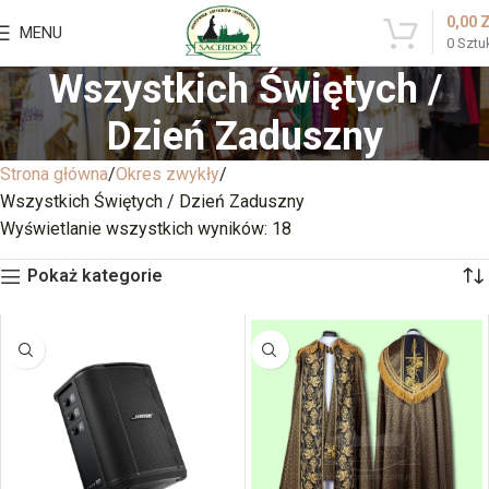
0,00
MENU
0
Sztu
Wszystkich Świętych /
Dzień Zaduszny
Strona główna
Okres zwykły
Wszystkich Świętych / Dzień Zaduszny
Wyświetlanie wszystkich wyników: 18
Pokaż kategorie