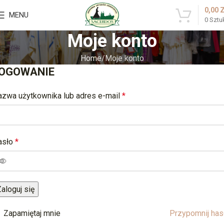
0,00
MENU
0
Sztu
Moje konto
Home
Moje konto
OGOWANIE
azwa użytkownika lub adres e-mail
*
asło
*
aloguj się
Zapamiętaj mnie
Przypomnij has