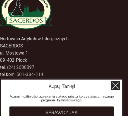
Hurtownia Artykułów Liturgicznych
SACERDOS
ul. Mostowa 1
09-402 Płock
tel.
(24) 2688897
Kupuj Taniej!
tel.kom.
501-384-314
Poznaj możliwości uzyskania stałego rabatu korzystając z naszego
PRZYDATNE LINKI
programu lojalnościowego.
Polityka Prywatności
SPRAWDŹ JAK
Regulamin Sklepu
Regulamin konta
Regulamin newsletter
Moje konto