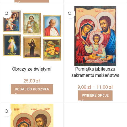
Obrazy ze świętymi
Pamiątka jubileuszu
sakramentu małżeństwa
25,00
zł
9,00
zł
–
11,00
zł
DODAJ DO KOSZYKA
WYBIERZ OPCJE