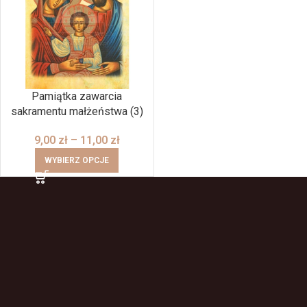
Pamiątka zawarcia
sakramentu małżeństwa (3)
9,00
zł
–
11,00
zł
WYBIERZ OPCJE