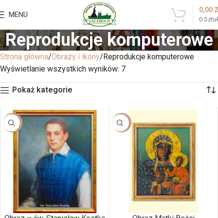
0,00
MENU
0
Sztu
Reprodukcje komputerowe
Strona główna
Obrazy i ikony
Reprodukcje komputerowe
Wyświetlanie wszystkich wyników: 7
Pokaż kategorie
-20%
-20%