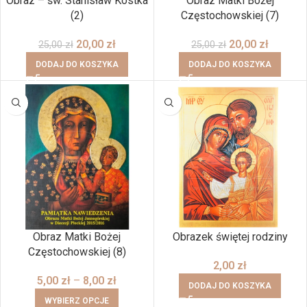
Obraz – św. Stanisław Kostka
Obraz Matki Bożej
(2)
Częstochowskiej (7)
20,00
zł
20,00
zł
25,00
zł
25,00
zł
DODAJ DO KOSZYKA
DODAJ DO KOSZYKA
Obraz Matki Bożej
Obrazek świętej rodziny
Częstochowskiej (8)
2,00
zł
5,00
zł
–
8,00
zł
DODAJ DO KOSZYKA
WYBIERZ OPCJE