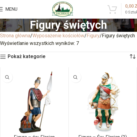
0,00
MENU
0
Sztu
Figury świętych
Strona główna
Wyposażenie kościołów
Figury
Figury świętych
Wyświetlanie wszystkich wyników: 7
Pokaż kategorie