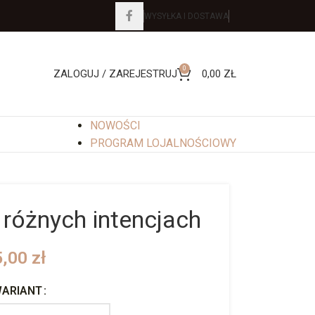
WYSYŁKA I DOSTAWA
0
ZALOGUJ / ZAREJESTRUJ
0,00
ZŁ
NOWOŚCI
PROGRAM LOJALNOŚCIOWY
 różnych intencjach
5,00
zł
ARIANT