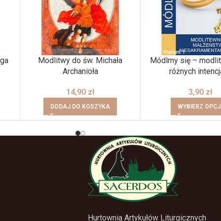
oga
Modlitwy do św. Michała
Módlmy się – modli
Archanioła
różnych intenc
14,90
zł
3,90
zł
DODAJ DO KOSZYKA
WYBIERZ OPCJ
Hurtownia Artykułów Liturgicznych