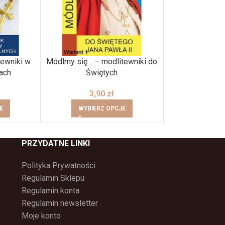
tewniki w
Módlmy się… – modlitewniki do
Nagłośnieni
jach
Świętych
3560
3,90
zł
WYBIER
E
WYBIERZ OPCJE
PRZYDATNE LINKI
Polityka Prywatności
Regulamin Sklepu
Regulamin konta
Regulamin newsletter
Moje konto