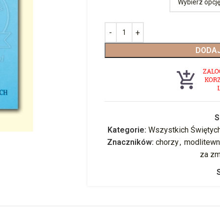
DODAJ
S
Kategorie:
Wszystkich Świętyc
Znaczników:
chorzy
,
modlitewn
za zm