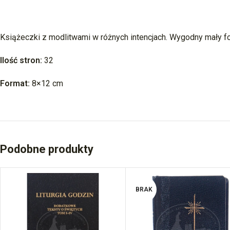
Książeczki z modlitwami w różnych intencjach. Wygodny mały f
Ilość stron:
32
Format:
8×12 cm
Podobne produkty
BRAK