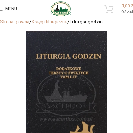
0,00
MENU
0
Sztu
Strona główna
Księgi liturgiczne
Liturgia godzin