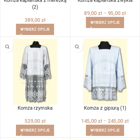
Komża kapłańska z mereżką
Komża kapłańska zwykła
(2)
89,00
zł
–
95,00
zł
389,00
zł
WYBIERZ OPCJE
WYBIERZ OPCJE
Komża rzymska
Komża z gipiurą (1)
529,00
zł
145,00
zł
–
245,00
zł
WYBIERZ OPCJE
WYBIERZ OPCJE