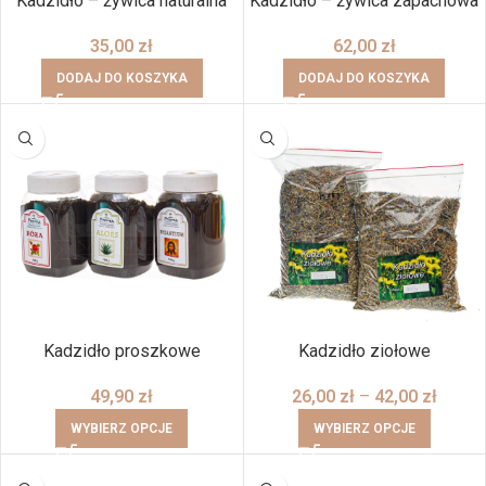
Kadzidło – żywica naturalna
Kadzidło – żywica zapachowa
35,00
zł
62,00
zł
DODAJ DO KOSZYKA
DODAJ DO KOSZYKA
Kadzidło proszkowe
Kadzidło ziołowe
49,90
zł
26,00
zł
–
42,00
zł
WYBIERZ OPCJE
WYBIERZ OPCJE