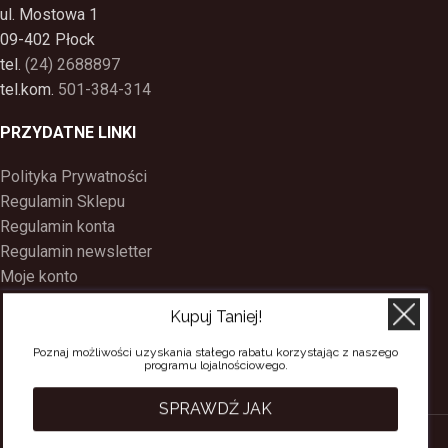
ul. Mostowa 1
09-402 Płock
tel.
(24) 2688897
tel.kom.
501-384-314
PRZYDATNE LINKI
Polityka Prywatności
Regulamin Sklepu
Regulamin konta
Regulamin newsletter
Moje konto
Status zamówienia
Kupuj Taniej!
Wysyłka i dostawa
Kontakt
Poznaj możliwości uzyskania stałego rabatu korzystając z naszego
programu lojalnościowego.
O nas
Program Lojalnościowy
SPRAWDŹ JAK
SACERDOS
CREATED BY
BEE
ON TOP
. PREMIUM WEB & E-COMMERCE