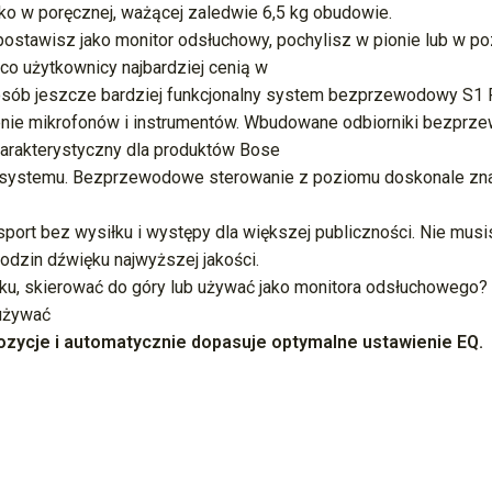
o w poręcznej, ważącej zaledwie 6,5 kg obudowie.
 postawisz jako monitor odsłuchowy, pochylisz w pionie lub w p
co użytkownicy najbardziej cenią w
osób jeszcze bardziej funkcjonalny system bezprzewodowy S1 
nie mikrofonów i instrumentów. Wbudowane odbiorniki bezprze
 charakterystyczny dla produktów Bose
 systemu. Bezprzewodowe sterowanie z poziomu doskonale znan
sport bez wysiłku i występy dla większej publiczności. Nie musi
odzin dźwięku najwyższej jakości.
rku, skierować do góry lub używać jako monitora odsłuchowego?
 używać
ozycje i automatycznie dopasuje optymalne ustawienie EQ.