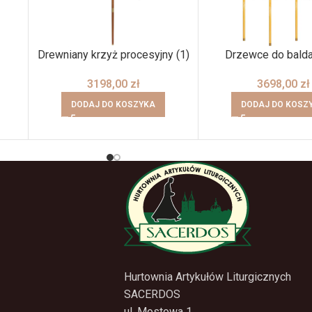
Drewniany krzyż procesyjny (1)
Drzewce do bald
3198,00
zł
3698,00
zł
DODAJ DO KOSZYKA
DODAJ DO KOSZ
Hurtownia Artykułów Liturgicznych
SACERDOS
ul. Mostowa 1