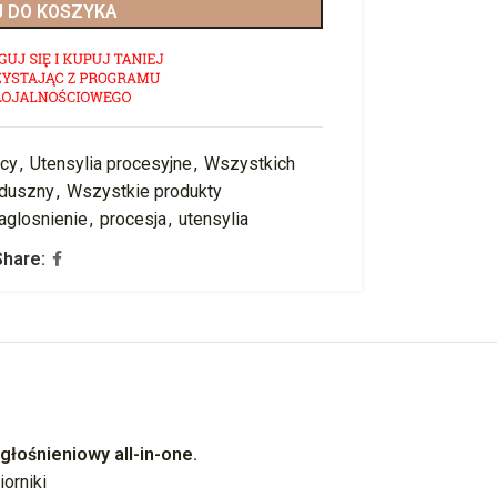
 DO KOSZYKA
ący
,
Utensylia procesyjne
,
Wszystkich
aduszny
,
Wszystkie produkty
aglosnienie
,
procesja
,
utensylia
Share:
ośnieniowy all-in-one.
orniki