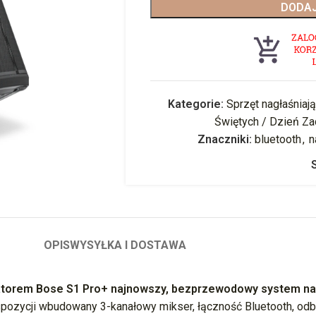
DODAJ
Kategorie:
Sprzęt nagłaśniaj
Świętych / Dzień Z
Znaczniki:
bluetooth
,
n
OPIS
WYSYŁKA I DOSTAWA
orem Bose S1 Pro+ najnowszy, bezprzewodowy system nagł
pozycji wbudowany 3-kanałowy mikser, łączność Bluetooth, odbi