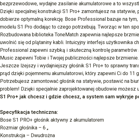
bezprzewodowe, wydajne zasilanie akumulatorowe a to wszystk
Dzięki specjalnej konstrukcji S1 Pro+ zamontujesz na statywie,
dobierze optymalną korekcję. Bose Professional bazuje na tym, 
modelu S1 Pro dodając to czego potrzebują. Tworząc w ten sp
Rozbudowana biblioteka ToneMatch zapewnia najlepsze brzmie
uwolnić się od plątaniny kabli. Intuicyjny interfejs użytkownika
Professional zapewni szybką i skuteczną kontrolę parametrów
Music zapewni Tobie i Twojej publiczności najlepsze brzmienie.
Jeszcze lżejszy i wydajniejszy głośnik S1 Pro+ to sprawny tran
prąd dzięki pojemnemu akumulatorowi, który zapewni Ci do 11 g
Potrzebujesz zamontować głośnik na statywie, postawić na biu
problem! Dzięki specjalnie zaprojektowanej obudowie możesz
S1 Pro+ jak chcesz i gdzie chcesz, a system sam wykryje p
Specyfikacja techniczna:
Bose S1 PRO+ głośnik aktywny z akumulatorem
Rozmiar głośnika – 6 „
Konstrukcja – Dwudrożna