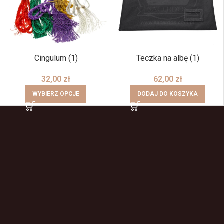
Cingulum (1)
Teczka na albę (1)
32,00
zł
62,00
zł
WYBIERZ OPCJE
DODAJ DO KOSZYKA