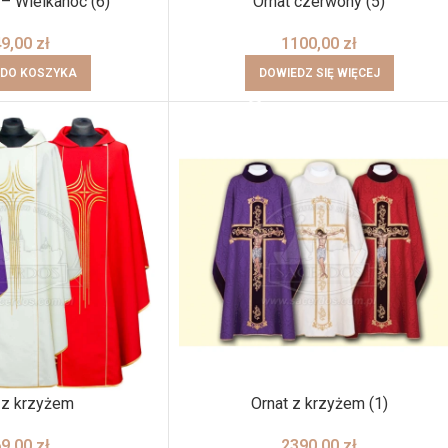
 – Wielkanoc (6)
Ornat czerwony (5)
49,00
zł
1100,00
zł
 DO KOSZYKA
DOWIEDZ SIĘ WIĘCEJ
 z krzyżem
Ornat z krzyżem (1)
69,00
zł
2390,00
zł