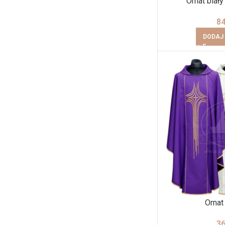
Ornat biały
8
DODAJ
Ornat
3