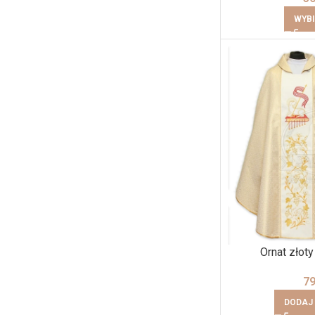
WYBI
Ornat złoty
7
DODAJ