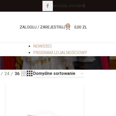
WYSYŁKA I DOSTAWA
0
ZALOGUJ / ZAREJESTRUJ
0,00
ZŁ
NOWOŚCI
PROGRAM LOJALNOŚCIOWY
24
36