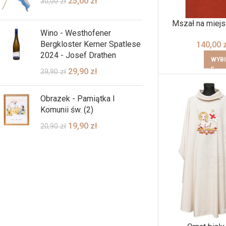
25,00
zł
30,00
zł
Mszał na miej
Wino - Westhofener
Bergkloster Kerner Spatlese
140,00
2024 - Josef Drathen
WYBI
29,90
zł
39,90
zł
Obrazek - Pamiątka I
Komunii św. (2)
19,90
zł
20,90
zł