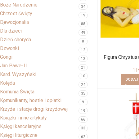
Boże Narodzenie
34
Chrzest święty
19
Dewocjonalia
88
Dla dzieci
49
Dzień chorych
8
Dzwonki
12
Gongi
Figura Chrystus
12
Jan Paweł II
21
11
Kard. Wyszyński
10
DODAJ
Kolęda
24
Komunia Święta
35
Komunikanty, hostie i opłatki
9
Krzyże i stacje drogi krzyżowej
19
Książki i inne artykuły
66
Księgi kancelaryjne
33
Księgi liturgiczne
62