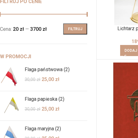
FILTRUJ PO CENIE
Lichtarz 
Cena:
20 zł
—
3700 zł
FILTRUJ
18
DODAJ
W PROMOCJI
Flaga państwowa (2)
25,00
zł
30,00
zł
Flaga papieska (2)
25,00
zł
30,00
zł
Flaga maryjna (2)