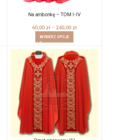
Na ambonkę – TOM I-IV
60,00
zł
–
240,00
zł
WYBIERZ OPCJE