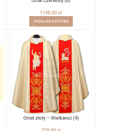
Ornat czerwony (6)
1198,00
zł
DODAJ DO KOSZYKA
Ornat złoty – Wielkanoc (4)
779,00
zł