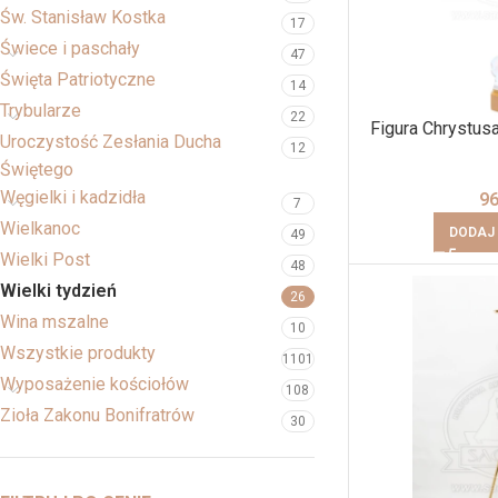
Św. Stanisław Kostka
17
Świece i paschały
47
Święta Patriotyczne
14
Trybularze
22
Figura Chrystu
Uroczystość Zesłania Ducha
12
Świętego
Węgielki i kadzidła
9
7
Wielkanoc
DODAJ
49
Wielki Post
48
Wielki tydzień
26
Wina mszalne
10
Wszystkie produkty
1101
Wyposażenie kościołów
108
Zioła Zakonu Bonifratrów
30