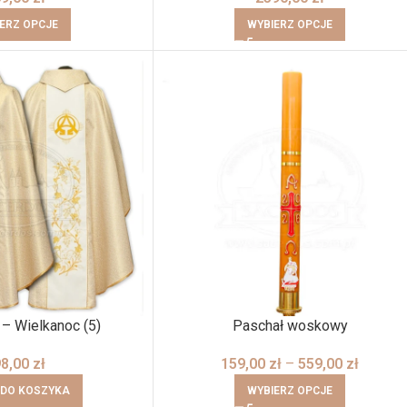
ERZ OPCJE
WYBIERZ OPCJE
 – Wielkanoc (5)
Paschał woskowy
98,00
zł
159,00
zł
–
559,00
zł
 DO KOSZYKA
WYBIERZ OPCJE