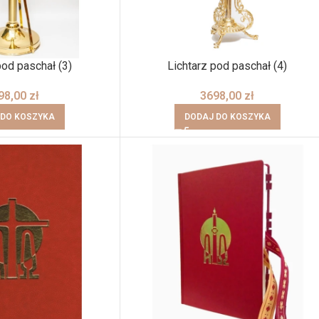
pod paschał (3)
Lichtarz pod paschał (4)
98,00
zł
3698,00
zł
 DO KOSZYKA
DODAJ DO KOSZYKA