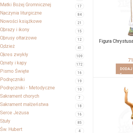
Matki Bożej Gromnicznej
17
Naczynia liturgiczne
84
Nowości książkowe
21
Obrazy i ikony
15
Obrusy ołtarzowe
12
Figura Chrystu
Odzież
41
Okres zwykły
109
7
Ornaty i kapy
172
DODAJ
Pismo Święte
16
Podręczniki
19
Podręczniki - Metodyczne
10
Sakrament chorych
7
Sakrament małżeństwa
18
Serce Jezusa
16
Stuły
85
Św. Hubert
4