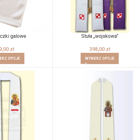
czki galowe
Stuła „wojskowa”
9,00
zł
398,00
zł
ERZ OPCJE
WYBIERZ OPCJE