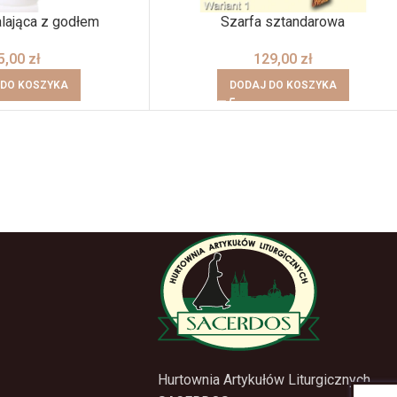
lająca z godłem
Szarfa sztandarowa
5,00
zł
129,00
zł
 DO KOSZYKA
DODAJ DO KOSZYKA
Hurtownia Artykułów Liturgicznych