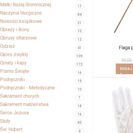
Matki Bożej Gromnicznej
17
Naczynia liturgiczne
84
Nowości książkowe
21
Obrazy i ikony
15
Obrusy ołtarzowe
12
Odzież
Flaga 
41
Okres zwykły
109
30,00
Ornaty i kapy
172
DODAJ
Pismo Święte
16
Podręczniki
19
Podręczniki - Metodyczne
10
Sakrament chorych
7
Sakrament małżeństwa
18
Serce Jezusa
16
Stuły
85
Św. Hubert
4