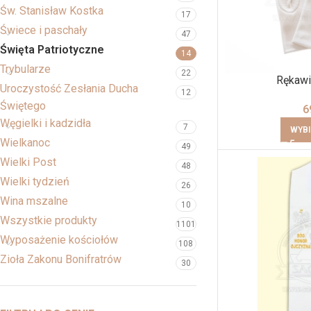
Św. Stanisław Kostka
17
Świece i paschały
47
Święta Patriotyczne
14
Trybularze
22
Rękawi
Uroczystość Zesłania Ducha
12
Świętego
6
Węgielki i kadzidła
7
WYBI
Wielkanoc
49
Wielki Post
48
Wielki tydzień
26
Wina mszalne
10
Wszystkie produkty
1101
Wyposażenie kościołów
108
Zioła Zakonu Bonifratrów
30