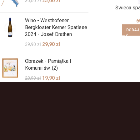
25,00
zł
30,00
zł
Świeca spa
Wino - Westhofener
6
Bergkloster Kerner Spatlese
DODAJ
2024 - Josef Drathen
29,90
zł
39,90
zł
Obrazek - Pamiątka I
Komunii św. (2)
19,90
zł
20,90
zł