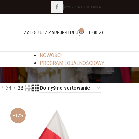
WYSYŁKA I DOSTAWA
0
ZALOGUJ / ZAREJESTRUJ
0,00
ZŁ
NOWOŚCI
PROGRAM LOJALNOŚCIOWY
24
36
-17%