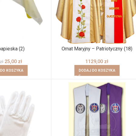
papieska (2)
Ornat Maryjny – Patriotyczny (18)
25,00
zł
1129,00
zł
zł
 DO KOSZYKA
DODAJ DO KOSZYKA