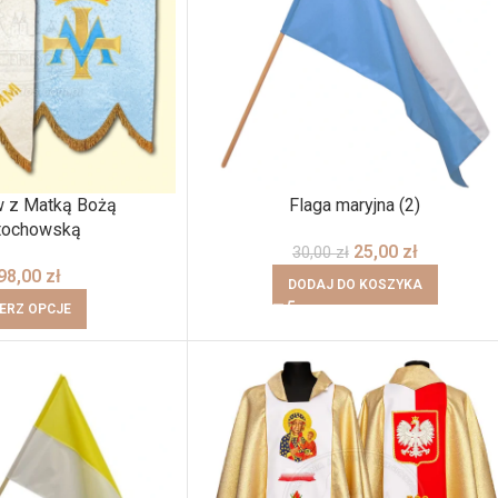
w z Matką Bożą
Flaga maryjna (2)
tochowską
25,00
zł
30,00
zł
98,00
zł
DODAJ DO KOSZYKA
ERZ OPCJE