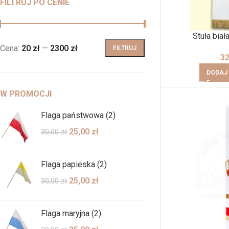
FILTRUJ PO CENIE
Stuła biał
Cena:
20 zł
—
2300 zł
FILTRUJ
3
DODAJ
W PROMOCJI
Flaga państwowa (2)
25,00
zł
30,00
zł
Flaga papieska (2)
25,00
zł
30,00
zł
Flaga maryjna (2)