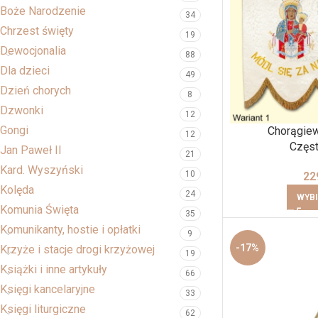
Boże Narodzenie
34
Chrzest święty
19
Dewocjonalia
88
Dla dzieci
49
Dzień chorych
8
Dzwonki
12
Gongi
Chorągie
12
Częs
Jan Paweł II
21
Kard. Wyszyński
10
22
Kolęda
24
WYBI
Komunia Święta
35
Komunikanty, hostie i opłatki
9
-17%
Krzyże i stacje drogi krzyżowej
19
Książki i inne artykuły
66
Księgi kancelaryjne
33
Księgi liturgiczne
62