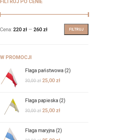
FILTRUJ PO CENIE
Cena:
220 zł
—
260 zł
FILTRUJ
W PROMOCJI
Flaga państwowa (2)
25,00
zł
30,00
zł
Flaga papieska (2)
25,00
zł
30,00
zł
Flaga maryjna (2)