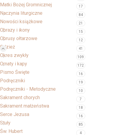
Matki Bożej Gromnicznej
17
Naczynia liturgiczne
84
Nowości książkowe
21
Obrazy i ikony
15
Obrusy ołtarzowe
12
Odzież
41
Okres zwykły
109
Ornaty i kapy
172
Pismo Święte
16
Podręczniki
19
Podręczniki - Metodyczne
10
Sakrament chorych
7
Sakrament małżeństwa
18
Serce Jezusa
16
Stuły
85
Św. Hubert
4