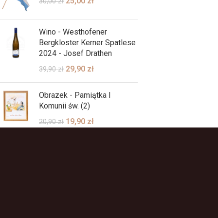
25,00
zł
30,00
zł
Wino - Westhofener
Bergkloster Kerner Spatlese
2024 - Josef Drathen
29,90
zł
39,90
zł
Obrazek - Pamiątka I
Komunii św. (2)
19,90
zł
20,90
zł