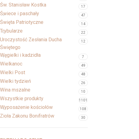
Św. Stanisław Kostka
17
Świece i paschały
47
Święta Patriotyczne
14
Trybularze
22
Uroczystość Zesłania Ducha
12
Świętego
Węgielki i kadzidła
7
Wielkanoc
49
Wielki Post
48
Wielki tydzień
26
Wina mszalne
10
Wszystkie produkty
1101
Wyposażenie kościołów
108
Zioła Zakonu Bonifratrów
30