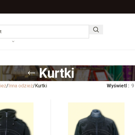
Kurtki
ież
Inna odzież
Kurtki
Wyświetl
9