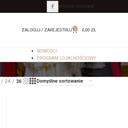
WYSYŁKA I DOSTAWA
0
ZALOGUJ / ZAREJESTRUJ
0,00
ZŁ
NOWOŚCI
PROGRAM LOJALNOŚCIOWY
24
36