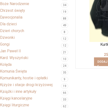
Boże Narodzenie
34
Chrzest święty
19
Dewocjonalia
88
Dla dzieci
49
Dzień chorych
8
Dzwonki
12
Gongi
Kurt
12
Jan Paweł II
21
2
Kard. Wyszyński
10
DODAJ
Kolęda
24
Komunia Święta
35
Komunikanty, hostie i opłatki
9
Krzyże i stacje drogi krzyżowej
19
Książki i inne artykuły
66
Księgi kancelaryjne
33
Księgi liturgiczne
62