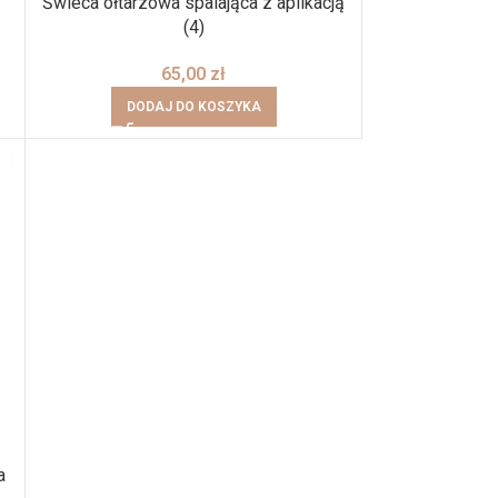
Świeca ołtarzowa spalająca z aplikacją
(4)
65,00
zł
DODAJ DO KOSZYKA
a