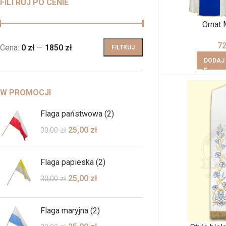
FILTRUJ PO CENIE
Ornat 
7
Cena:
0 zł
—
1850 zł
FILTRUJ
DODAJ
W PROMOCJI
Flaga państwowa (2)
25,00
zł
30,00
zł
Flaga papieska (2)
25,00
zł
30,00
zł
Flaga maryjna (2)