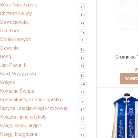
Boże Narodzenie
34
Chrzest święty
19
Dewocjonalia
88
Dla dzieci
49
Dzień chorych
8
Dzwonki
12
Gongi
Gromnica
12
Jan Paweł II
21
8
Kard. Wyszyński
10
DOWIED
Kolęda
24
Komunia Święta
35
Komunikanty, hostie i opłatki
9
Krzyże i stacje drogi krzyżowej
19
Książki i inne artykuły
66
Księgi kancelaryjne
33
Księgi liturgiczne
62