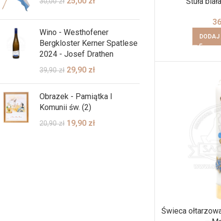
25,00
zł
Stuła biał
30,00
zł
3
Wino - Westhofener
DODAJ
Bergkloster Kerner Spatlese
2024 - Josef Drathen
29,90
zł
39,90
zł
Obrazek - Pamiątka I
Komunii św. (2)
19,90
zł
20,90
zł
Świeca ołtarzow