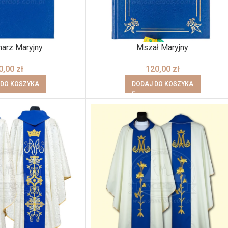
narz Maryjny
Mszał Maryjny
0,00
zł
120,00
zł
 DO KOSZYKA
DODAJ DO KOSZYKA