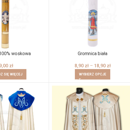
 100% woskowa
Gromnica biała
9,00
zł
8,90
zł
–
18,90
zł
Z SIĘ WIĘCEJ
WYBIERZ OPCJE