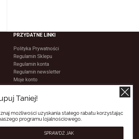
PRZYDATNE LINKI
Polityka Prywatności
Regulamin Sklepu
Regulamin konta
Regulamin newsletter
Moje konto
Status zamówienia
Wysyłka i dostawa
upuj Taniej!
Kontakt
O nas
znaj możliwości uzyskania stałego rabatu korzystając
Program Lojalnościowy
naszego programu lojalnościowego.
SPRAWDŹ JAK