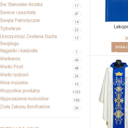
Św. Stanisław Kostka
17
Świece i paschały
47
Święta Patriotyczne
14
Lekcjo
Trybularze
22
Uroczystość Zesłania Ducha
7
12
Świętego
DODAJ
Węgielki i kadzidła
7
Wielkanoc
49
Wielki Post
48
Wielki tydzień
26
Wina mszalne
10
Wszystkie produkty
1101
Wyposażenie kościołów
108
Zioła Zakonu Bonifratrów
30