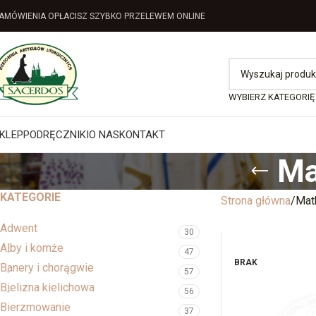
AMÓWIENIA OPŁACISZ SZYBKO PRZELEWEM ONLINE
WYBIERZ KATEGORIĘ
KLEP
PODRĘCZNIKI
O NAS
KONTAKT
Ma
KATEGORIE
Strona główna
Mat
Adwent
30
Alby i komże
47
BRAK
Banery i chorągwie
57
Bielizna kielichowa
56
Bierzmowanie
37