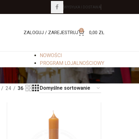
WYSYŁKA I DOSTAWA
0
ZALOGUJ / ZAREJESTRUJ
0,00
ZŁ
NOWOŚCI
PROGRAM LOJALNOŚCIOWY
24
36