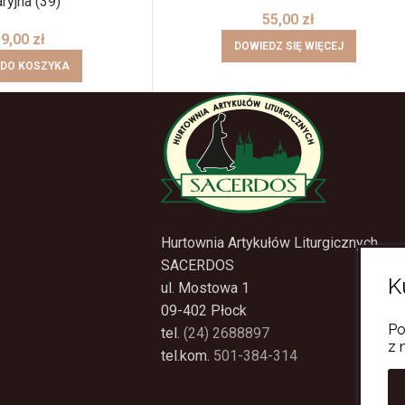
ryjna (39)
55,00
zł
19,00
zł
DOWIEDZ SIĘ WIĘCEJ
 DO KOSZYKA
Hurtownia Artykułów Liturgicznych
SACERDOS
K
ul. Mostowa 1
09-402 Płock
Po
tel.
(24) 2688897
z 
tel.kom.
501-384-314