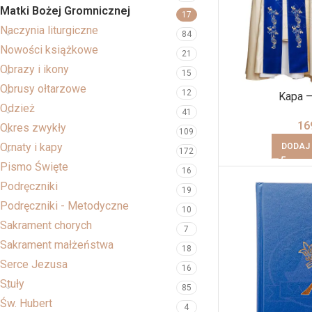
Matki Bożej Gromnicznej
17
Naczynia liturgiczne
84
Nowości książkowe
21
Obrazy i ikony
15
Obrusy ołtarzowe
12
Kapa –
Odzież
41
16
Okres zwykły
109
Ornaty i kapy
DODAJ
172
Pismo Święte
16
Podręczniki
19
Podręczniki - Metodyczne
10
Sakrament chorych
7
Sakrament małżeństwa
18
Serce Jezusa
16
Stuły
85
Św. Hubert
4