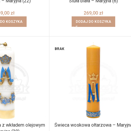
a – Maryjna (22)
Stuła biała – Maryjna (6)
69,00
zł
269,00
zł
 DO KOSZYKA
DODAJ DO KOSZYKA
BRAK
a z wkładem olejowym
Świeca woskowa ołtarzowa – Maryjn