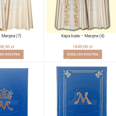
 Maryjna (7)
Kapa biała – Maryjna (4)
98,00
zł
1849,00
zł
 DO KOSZYKA
DODAJ DO KOSZYKA