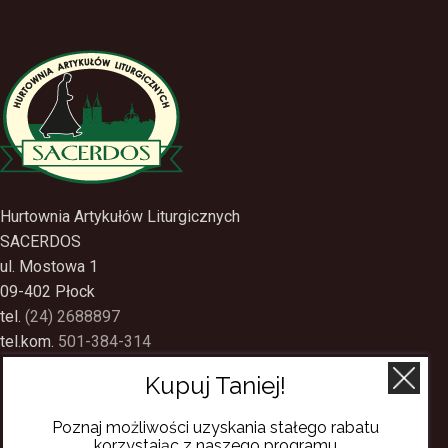
Hurtownia Artykułów Liturgicznych
SACERDOS
ul. Mostowa 1
09-402 Płock
tel.
(24) 2688897
tel.kom.
501-384-314
Kupuj Taniej!
PRZYDATNE LINKI
Poznaj możliwości uzyskania stałego rabatu
Polityka Prywatności
korzystając z naszego programu