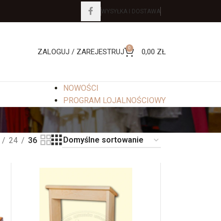
WYSYŁKA I DOSTAWA
0
ZALOGUJ / ZAREJESTRUJ
0,00
ZŁ
NOWOŚCI
PROGRAM LOJALNOŚCIOWY
24
36