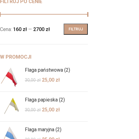
FILTRUJ PO CENIE
Cena:
160 zł
—
2700 zł
FILTRUJ
W PROMOCJI
Flaga państwowa (2)
25,00
zł
30,00
zł
Flaga papieska (2)
25,00
zł
30,00
zł
Flaga maryjna (2)