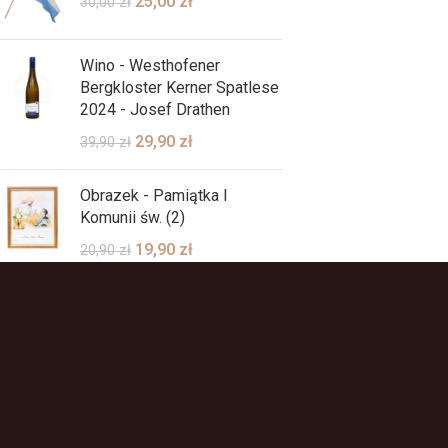
25,00
zł
30,00
zł
Wino - Westhofener
Bergkloster Kerner Spatlese
2024 - Josef Drathen
29,90
zł
39,90
zł
Obrazek - Pamiątka I
Komunii św. (2)
19,90
zł
20,90
zł