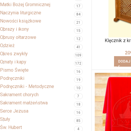
Matki Bożej Gromnicznej
17
Naczynia liturgiczne
84
Nowości książkowe
21
Obrazy i ikony
15
Obrusy ołtarzowe
12
Klęcznik z kr
Odzież
41
20
Okres zwykły
109
Ornaty i kapy
DODAJ
172
Pismo Święte
16
Podręczniki
19
Podręczniki - Metodyczne
10
Sakrament chorych
7
Sakrament małżeństwa
18
Serce Jezusa
16
Stuły
85
Św. Hubert
4