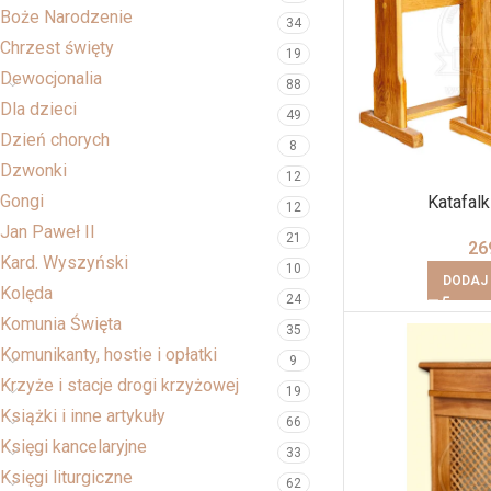
Boże Narodzenie
34
Chrzest święty
19
Dewocjonalia
88
Dla dzieci
49
Dzień chorych
8
Dzwonki
12
Gongi
Katafal
12
Jan Paweł II
21
26
Kard. Wyszyński
10
DODAJ
Kolęda
24
Komunia Święta
35
Komunikanty, hostie i opłatki
9
Krzyże i stacje drogi krzyżowej
19
Książki i inne artykuły
66
Księgi kancelaryjne
33
Księgi liturgiczne
62