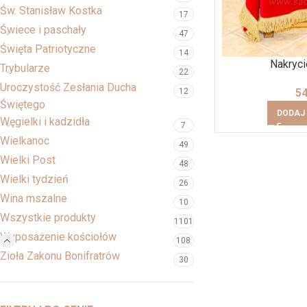
Św. Stanisław Kostka
17
Świece i paschały
47
Święta Patriotyczne
14
Nakryci
Trybularze
22
Uroczystość Zesłania Ducha
5
12
Świętego
DODAJ
Węgielki i kadzidła
7
Wielkanoc
49
Wielki Post
48
Wielki tydzień
26
Wina mszalne
10
Wszystkie produkty
1101
Wyposażenie kościołów
108
Zioła Zakonu Bonifratrów
30