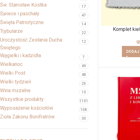
Św. Stanisław Kostka
17
Świece i paschały
47
Święta Patriotyczne
14
Komplet kie
Trybularze
22
Uroczystość Zesłania Ducha
9
12
Świętego
DODAJ
Węgielki i kadzidła
7
Wielkanoc
49
Wielki Post
48
Wielki tydzień
26
Wina mszalne
10
Wszystkie produkty
1101
Wyposażenie kościołów
108
Zioła Zakonu Bonifratrów
30