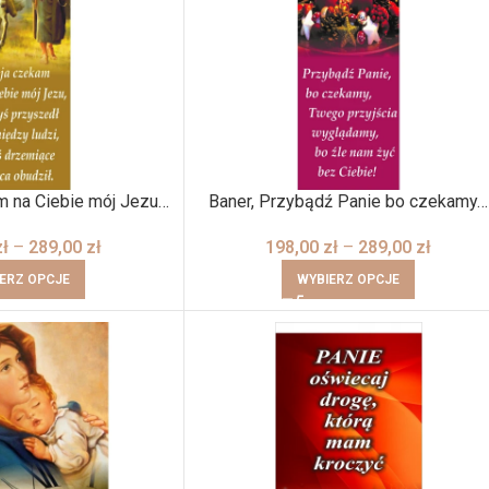
am na Ciebie mój Jezu…
Baner, Przybądź Panie bo czekamy…
zł
–
289,00
zł
198,00
zł
–
289,00
zł
ERZ OPCJE
WYBIERZ OPCJE