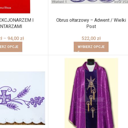
EKCJONARZEM I
Obrus ołtarzowy – Adwent / Wielki
NTARZAMI
Post
zł
–
94,00
zł
522,00
zł
ERZ OPCJE
WYBIERZ OPCJE