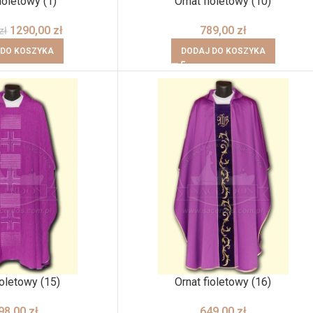
ioletowy (1)
Ornat fioletowy (10)
1290,00
zł
789,00
zł
zł
 DO KOSZYKA
DODAJ DO KOSZYKA
ioletowy (15)
Ornat fioletowy (16)
98,00
zł
649,00
zł