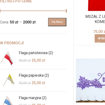
FILTRUJ PO CENIE
MSZAŁ Z L
KOME
Cena:
50 zł
—
2000 zł
FILTRUJ
75,00
WYBI
W PROMOCJI
Flaga państwowa (2)
25,00
zł
30,00
zł
Flaga papieska (2)
25,00
zł
30,00
zł
Flaga maryjna (2)