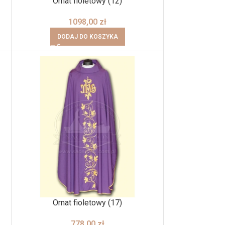
Ornat fioletowy (12)
1098,00
zł
DODAJ DO KOSZYKA
Ornat fioletowy (17)
778,00
zł