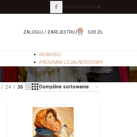
WYSYŁKA I DOSTAWA
0
ZALOGUJ / ZAREJESTRUJ
0,00
ZŁ
NOWOŚCI
PROGRAM LOJALNOŚCIOWY
24
36