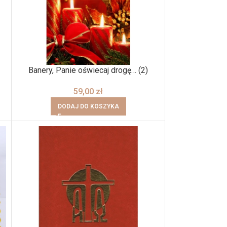
Banery, Panie oświecaj drogę… (2)
59,00
zł
DODAJ DO KOSZYKA