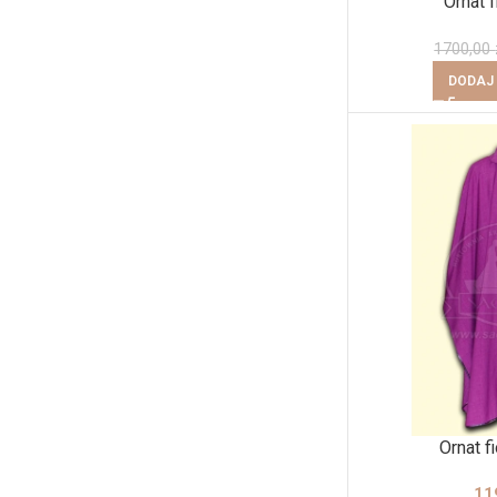
Ornat f
1700,00
DODAJ
Ornat f
11