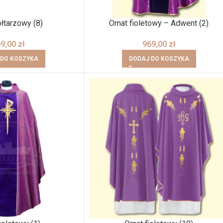
łtarzowy (8)
Ornat fioletowy – Adwent (2)
69,00
zł
969,00
zł
 DO KOSZYKA
DODAJ DO KOSZYKA