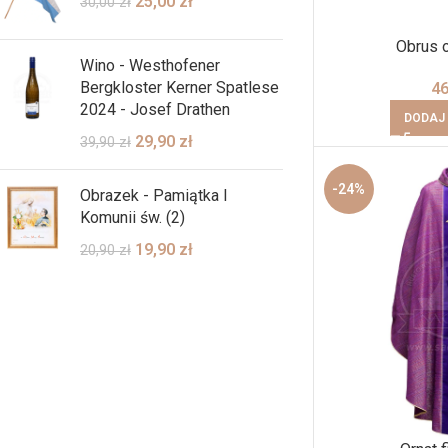
25,00
zł
30,00
zł
Obrus o
Wino - Westhofener
Bergkloster Kerner Spatlese
4
2024 - Josef Drathen
DODAJ
29,90
zł
39,90
zł
-24%
Obrazek - Pamiątka I
Komunii św. (2)
19,90
zł
20,90
zł