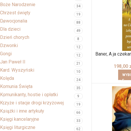
Boże Narodzenie
34
Chrzest święty
19
Dewocjonalia
88
Dla dzieci
49
Dzień chorych
8
Dzwonki
12
Gongi
Baner, A ja czek
12
Jan Paweł II
21
198,00
Kard. Wyszyński
10
WYBI
Kolęda
24
Komunia Święta
35
Komunikanty, hostie i opłatki
9
Krzyże i stacje drogi krzyżowej
19
Książki i inne artykuły
66
Księgi kancelaryjne
33
Księgi liturgiczne
62