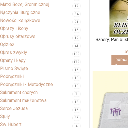
Matki Bożej Gromnicznej
17
Naczynia liturgiczne
84
Nowości książkowe
21
Obrazy i ikony
15
Obrusy ołtarzowe
12
Banery, Pan blis
Odzież
41
5
Okres zwykły
109
Ornaty i kapy
DODAJ
172
Pismo Święte
16
Podręczniki
19
Podręczniki - Metodyczne
10
Sakrament chorych
7
Sakrament małżeństwa
18
Serce Jezusa
16
Stuły
85
Św. Hubert
4