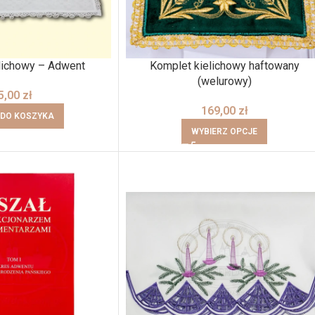
lichowy – Adwent
Komplet kielichowy haftowany
(welurowy)
5,00
zł
169,00
zł
 DO KOSZYKA
WYBIERZ OPCJE