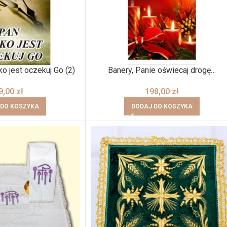
ko jest oczekuj Go (2)
Banery, Panie oświecaj drogę…
9,00
zł
198,00
zł
 DO KOSZYKA
DODAJ DO KOSZYKA