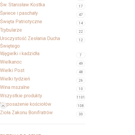
Św. Stanisław Kostka
17
Świece i paschały
47
Święta Patriotyczne
14
Trybularze
22
Uroczystość Zesłania Ducha
12
Świętego
Węgielki i kadzidła
7
Wielkanoc
49
Wielki Post
48
Wielki tydzień
26
Wina mszalne
10
Wszystkie produkty
1101
Wyposażenie kościołów
108
Zioła Zakonu Bonifratrów
30