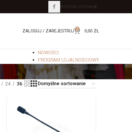
WYSYŁKA I DOSTAWA
0
ZALOGUJ / ZAREJESTRUJ
0,00
ZŁ
NOWOŚCI
PROGRAM LOJALNOŚCIOWY
24
36