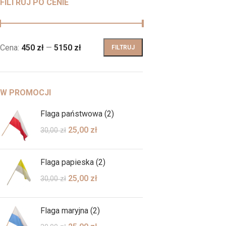
FILTRUJ PO CENIE
Cena:
450 zł
—
5150 zł
FILTRUJ
W PROMOCJI
Flaga państwowa (2)
25,00
zł
30,00
zł
Flaga papieska (2)
25,00
zł
30,00
zł
Flaga maryjna (2)