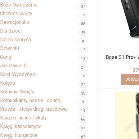
Boże Narodzenie
34
Chrzest święty
19
Dewocjonalia
88
Dla dzieci
49
Dzień chorych
8
Dzwonki
12
Gongi
Bose S1 Pro+ 
12
Jan Paweł II
21
37
Kard. Wyszyński
10
DODAJ
Kolęda
24
Komunia Święta
35
Komunikanty, hostie i opłatki
9
Krzyże i stacje drogi krzyżowej
19
Książki i inne artykuły
66
Księgi kancelaryjne
33
Księgi liturgiczne
62