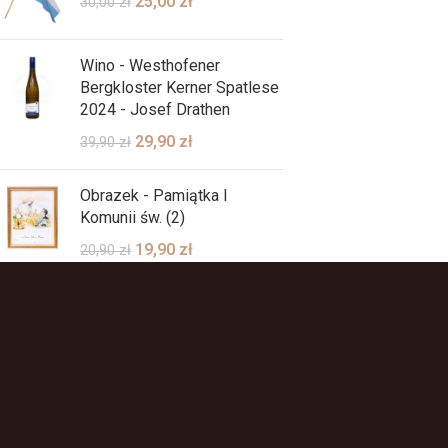
25,00
zł
30,00
zł
Wino - Westhofener
Bergkloster Kerner Spatlese
2024 - Josef Drathen
29,90
zł
39,90
zł
Obrazek - Pamiątka I
Komunii św. (2)
19,90
zł
20,90
zł