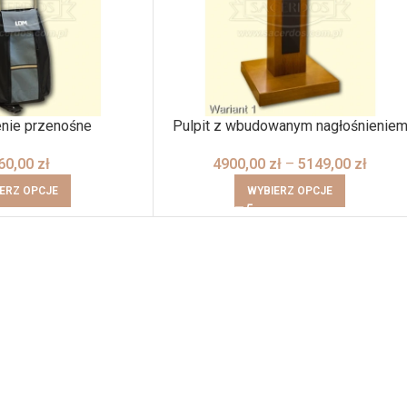
enie przenośne
Pulpit z wbudowanym nagłośnienie
60,00
zł
4900,00
zł
–
5149,00
zł
ERZ OPCJE
WYBIERZ OPCJE