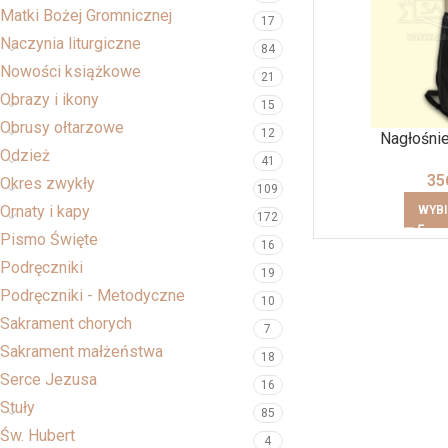
Matki Bożej Gromnicznej
17
Naczynia liturgiczne
84
Nowości książkowe
21
Obrazy i ikony
15
Obrusy ołtarzowe
12
Nagłośni
Odzież
41
35
Okres zwykły
109
Ornaty i kapy
WYBI
172
Pismo Święte
16
Podręczniki
19
Podręczniki - Metodyczne
10
Sakrament chorych
7
Sakrament małżeństwa
18
Serce Jezusa
16
Stuły
85
Św. Hubert
4