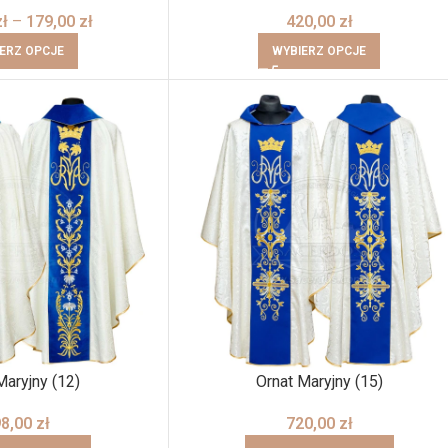
zł
–
179,00
zł
420,00
zł
ERZ OPCJE
WYBIERZ OPCJE
Maryjny (12)
Ornat Maryjny (15)
98,00
zł
720,00
zł