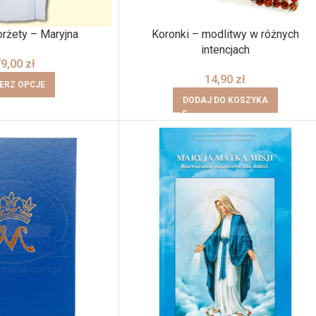
rżety – Maryjna
Koronki – modlitwy w różnych
intencjach
79,00
zł
14,90
zł
ERZ OPCJE
DODAJ DO KOSZYKA