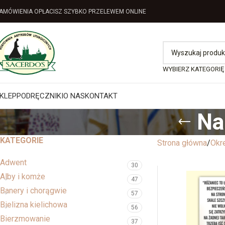
AMÓWIENIA OPŁACISZ SZYBKO PRZELEWEM ONLINE
WYBIERZ KATEGORIĘ
KLEP
PODRĘCZNIKI
O NAS
KONTAKT
Na
KATEGORIE
Strona główna
Okr
Adwent
30
Alby i komże
47
Banery i chorągwie
57
Bielizna kielichowa
56
Bierzmowanie
37