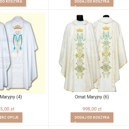
 DO KOSZYKA
DODAJ DO KOSZYKA
Maryjny (4)
Ornat Maryjny (6)
85,00
zł
998,00
zł
ERZ OPCJE
DODAJ DO KOSZYKA