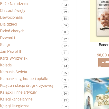
Boże Narodzenie
34
Chrzest święty
19
Dewocjonalia
88
Dla dzieci
49
Dzień chorych
8
Dzwonki
12
Gongi
Baner
12
Jan Paweł II
21
198,00
Kard. Wyszyński
10
WYBI
Kolęda
24
Komunia Święta
35
Komunikanty, hostie i opłatki
9
Krzyże i stacje drogi krzyżowej
19
Książki i inne artykuły
66
Księgi kancelaryjne
33
Księgi liturgiczne
62