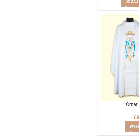
DODAJ
Ornat 
6
WYBI