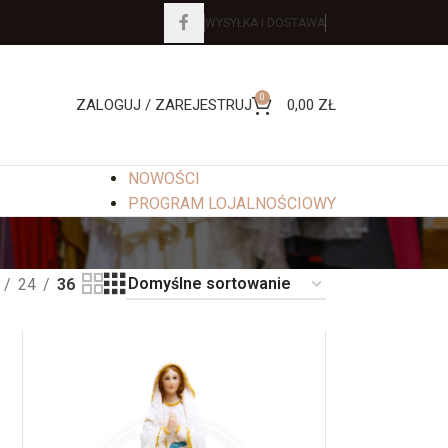
WYSYŁKA I DOSTAWA
0
ZALOGUJ / ZAREJESTRUJ
0,00
ZŁ
NOWOŚCI
PROGRAM LOJALNOŚCIOWY
24
36