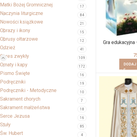
Matki Bożej Gromnicznej
17
Naczynia liturgiczne
84
Nowości książkowe
21
Obrazy i ikony
15
Obrusy ołtarzowe
12
Gra edukacyjna
Odzież
41
7
Okres zwykły
109
Ornaty i kapy
DODAJ
172
Pismo Święte
16
Podręczniki
19
Podręczniki - Metodyczne
10
Sakrament chorych
7
Sakrament małżeństwa
18
Serce Jezusa
16
Stuły
85
Św. Hubert
4