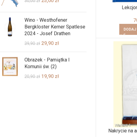
25,00
zł
30,00
zł
Lekcjo
Wino - Westhofener
7
Bergkloster Kerner Spatlese
DODAJ
2024 - Josef Drathen
29,90
zł
39,90
zł
Obrazek - Pamiątka I
Komunii św. (2)
19,90
zł
20,90
zł
Nakrycie na 