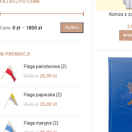
FILTRUJ PO CENIE
Komża z żo
2
Cena:
0 zł
—
1850 zł
FILTRUJ
WYBI
W PROMOCJI
Flaga państwowa (2)
25,00
zł
30,00
zł
Flaga papieska (2)
25,00
zł
30,00
zł
Flaga maryjna (2)