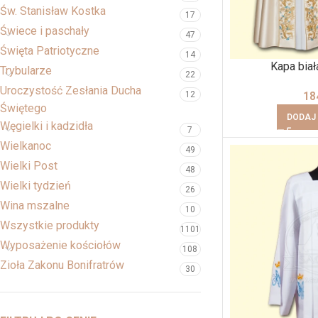
Św. Stanisław Kostka
17
Świece i paschały
47
Święta Patriotyczne
14
Kapa biał
Trybularze
22
Uroczystość Zesłania Ducha
18
12
Świętego
DODAJ
Węgielki i kadzidła
7
Wielkanoc
49
Wielki Post
48
Wielki tydzień
26
Wina mszalne
10
Wszystkie produkty
1101
Wyposażenie kościołów
108
Zioła Zakonu Bonifratrów
30