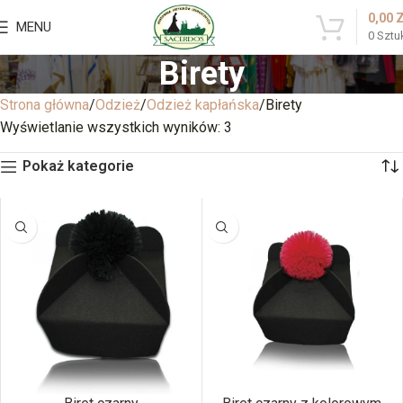
0,00
MENU
0
Sztu
Birety
Strona główna
Odzież
Odzież kapłańska
Birety
Wyświetlanie wszystkich wyników: 3
Pokaż kategorie