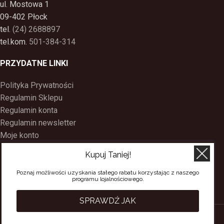
ul. Mostowa 1
09-402 Płock
tel.
(24) 2688897
tel.kom.
501-384-314
PRZYDATNE LINKI
Polityka Prywatności
Regulamin Sklepu
Regulamin konta
Regulamin newsletter
Moje konto
Status zamówienia
Kupuj Taniej!
Wysyłka i dostawa
Kontakt
Poznaj możliwości uzyskania stałego rabatu korzystając z naszego
programu lojalnościowego.
O nas
Program Lojalnościowy
SPRAWDŹ JAK
SACERDOS
CREATED BY
BEE
ON TOP
. PREMIUM WEB & E-COMMERCE
SOLUTIONS.