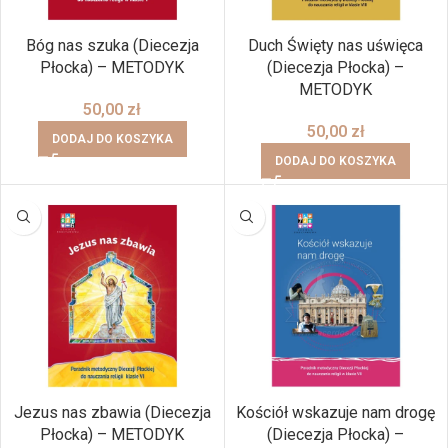
Bóg nas szuka (Diecezja
Duch Święty nas uświęca
Płocka) – METODYK
(Diecezja Płocka) –
METODYK
50,00
zł
50,00
zł
DODAJ DO KOSZYKA
DODAJ DO KOSZYKA
Jezus nas zbawia (Diecezja
Kościół wskazuje nam drogę
Płocka) – METODYK
(Diecezja Płocka) –