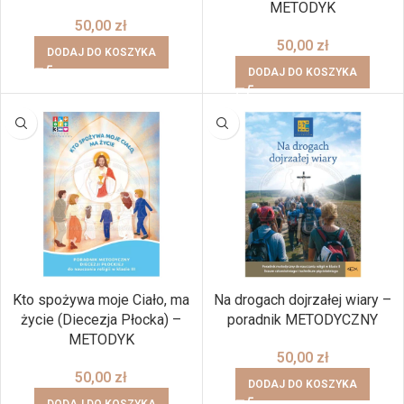
METODYK
50,00
zł
50,00
zł
DODAJ DO KOSZYKA
DODAJ DO KOSZYKA
Kto spożywa moje Ciało, ma
Na drogach dojrzałej wiary –
życie (Diecezja Płocka) –
poradnik METODYCZNY
METODYK
50,00
zł
50,00
zł
DODAJ DO KOSZYKA
DODAJ DO KOSZYKA