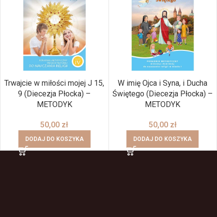
Trwajcie w miłości mojej J 15,
W imię Ojca i Syna, i Ducha
9 (Diecezja Płocka) –
Świętego (Diecezja Płocka) –
METODYK
METODYK
50,00
zł
50,00
zł
DODAJ DO KOSZYKA
DODAJ DO KOSZYKA