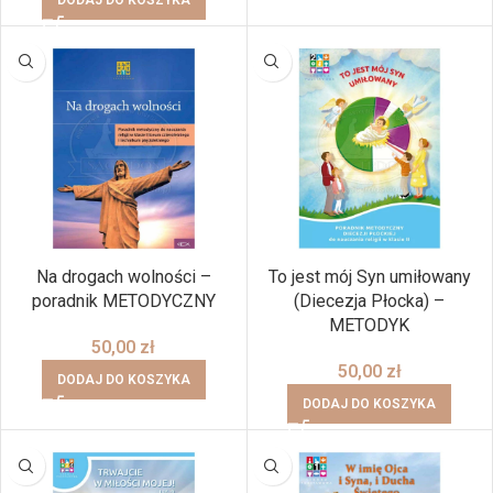
Na drogach wolności –
To jest mój Syn umiłowany
poradnik METODYCZNY
(Diecezja Płocka) –
METODYK
50,00
zł
50,00
zł
DODAJ DO KOSZYKA
DODAJ DO KOSZYKA