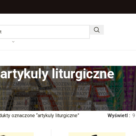
artykuly liturgiczne
WA
BIERZMOWANIE
BOŻE NARODZENIE
CHRZEST ŚWIĘTY
DEWOCJONA
IKANTY, HOSTIE I OPŁATKI
KRZYŻE I STACJE DROGI KRZYŻOWEJ
KS
LITURGICZNE
NOWOŚCI KSIĄŻKOWE
OBRAZY I IKONY
OBRUSY OŁTAR
SAKRAMENT CHORYCH
SAKRAMENT MAŁŻEŃSTWA
SERCE JEZUSA
ST
STOŚĆ ZESŁANIA DUCHA ŚWIĘTEGO
WĘGIELKI I KADZIDŁA
WIELKAN
ODUKTY
WYPOSAŻENIE KOŚCIOŁÓW
ZIOŁA ZAKONU BONIFRATRÓW
ukty oznaczone “artykuly liturgiczne”
Wyświetl
9