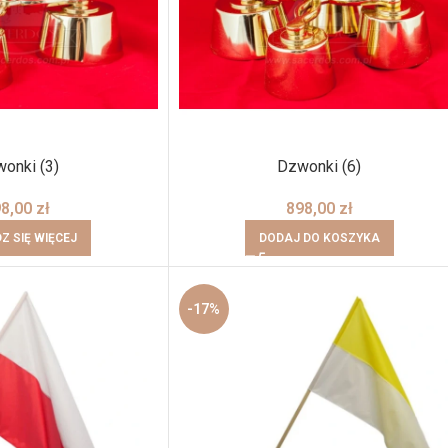
onki (3)
Dzwonki (6)
98,00
zł
898,00
zł
Z SIĘ WIĘCEJ
DODAJ DO KOSZYKA
-17%