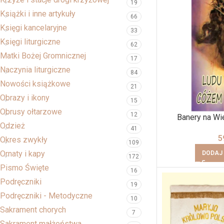
19
Książki i inne artykuły
66
Księgi kancelaryjne
33
Księgi liturgiczne
62
Matki Bożej Gromnicznej
17
Naczynia liturgiczne
84
Nowości książkowe
21
Obrazy i ikony
15
Obrusy ołtarzowe
12
Banery na Wi
Odzież
41
5
Okres zwykły
109
Ornaty i kapy
DODAJ
172
Pismo Święte
16
Podręczniki
19
Podręczniki - Metodyczne
10
Sakrament chorych
7
Sakrament małżeństwa