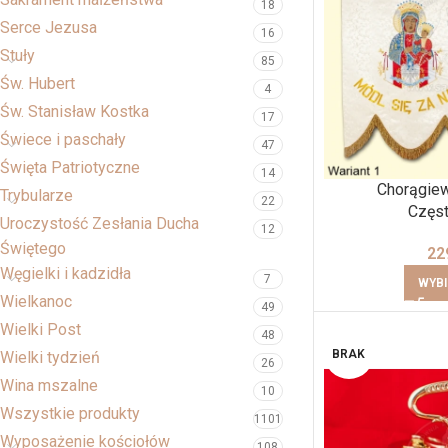
18
Serce Jezusa
16
Stuły
85
Św. Hubert
4
Św. Stanisław Kostka
17
Świece i paschały
47
Święta Patriotyczne
14
Chorągie
Trybularze
22
Częs
Uroczystość Zesłania Ducha
12
Świętego
22
Węgielki i kadzidła
7
WYBI
Wielkanoc
49
Wielki Post
48
BRAK
Wielki tydzień
26
Wina mszalne
10
Wszystkie produkty
1101
Wyposażenie kościołów
108