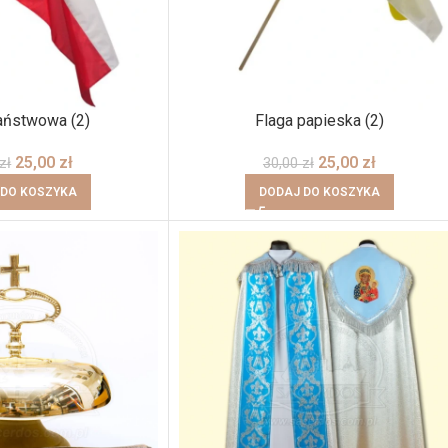
aństwowa (2)
Flaga papieska (2)
25,00
zł
25,00
zł
zł
30,00
zł
 DO KOSZYKA
DODAJ DO KOSZYKA