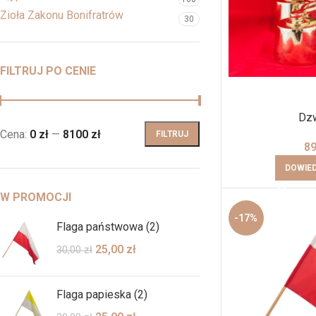
Zioła Zakonu Bonifratrów
30
FILTRUJ PO CENIE
Dzw
Cena:
0 zł
—
8100 zł
FILTRUJ
8
DOWIED
W PROMOCJI
-17%
Flaga państwowa (2)
25,00
zł
30,00
zł
Flaga papieska (2)