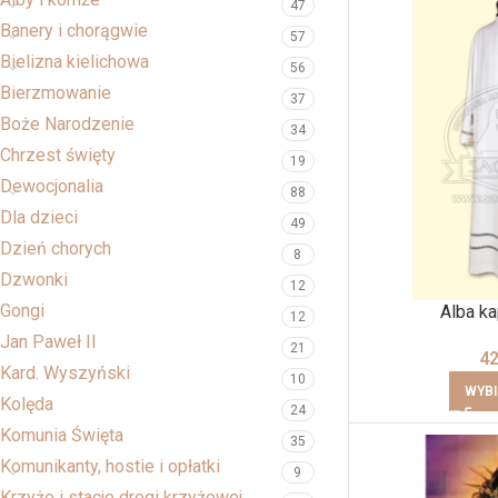
47
Banery i chorągwie
57
Bielizna kielichowa
56
Bierzmowanie
37
Boże Narodzenie
34
Chrzest święty
19
Dewocjonalia
88
Dla dzieci
49
Dzień chorych
8
Dzwonki
12
Gongi
Alba ka
12
Jan Paweł II
21
4
Kard. Wyszyński
10
WYBI
Kolęda
24
Komunia Święta
35
Komunikanty, hostie i opłatki
9
Krzyże i stacje drogi krzyżowej