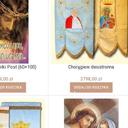
elki Post (60×100)
Chorągiew dwustronna
9,00
zł
3798,00
zł
 DO KOSZYKA
DODAJ DO KOSZYKA