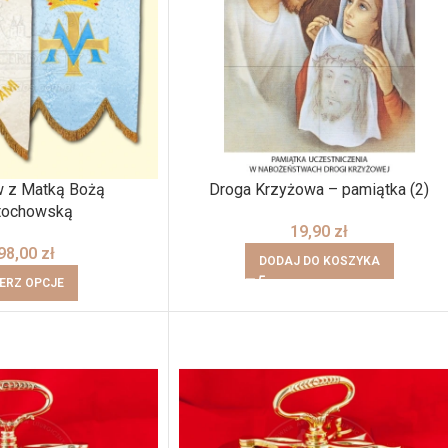
w z Matką Bożą
Droga Krzyżowa – pamiątka (2)
tochowską
19,90
zł
98,00
zł
DODAJ DO KOSZYKA
ERZ OPCJE