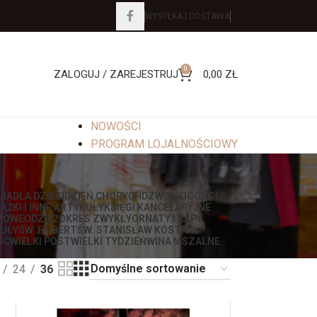
WYSYŁKA I DOSTAWA
0
ZALOGUJ / ZAREJESTRUJ
0,00
ZŁ
NOWOŚCI
PROGRAM LOJALNOŚCIOWY
LIA
DLA DZIECI
DZIEŃ CHORYCH
DZWONKI
GONGI
IĄŻKI I INNE ARTYKUŁY
KSIĘGI KANCELARYJNE
ZOWE
ODZIEŻ
OKRES ZWYKŁY
ORNATY I KAPY
UŁY
ŚW. HUBERT
ŚW. STANISŁAW KOSTKA
OC
WIELKI POST
WIELKI TYDZIEŃ
WINA MSZALNE
24
36