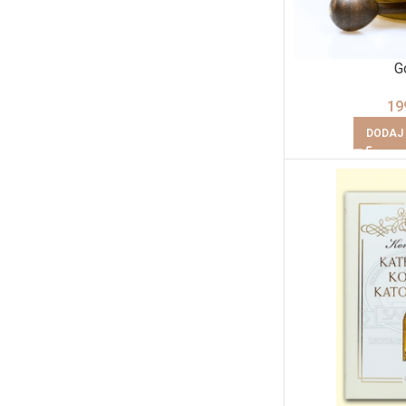
G
19
DODAJ