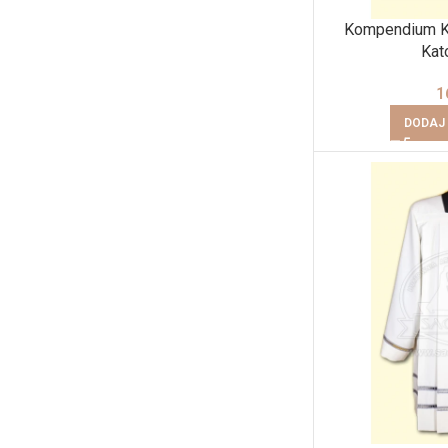
Kompendium K
Kat
1
DODAJ