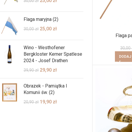
25,00
zł
30,00
zł
Flaga maryjna (2)
25,00
zł
30,00
zł
Flaga p
Wino - Westhofener
30,00
Bergkloster Kerner Spatlese
DODAJ
2024 - Josef Drathen
29,90
zł
39,90
zł
Obrazek - Pamiątka I
Komunii św. (2)
19,90
zł
20,90
zł