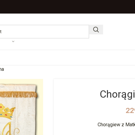
na
Chorąg
22
Chorągiew z Ma