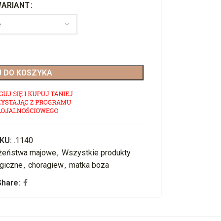
ARIANT
 DO KOSZYKA
KU:
.1140
żeństwa majowe
,
Wszystkie produkty
urgiczne
,
choragiew
,
matka boza
Share: