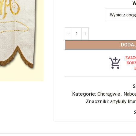
W
DODAJ
S
Kategorie:
Chorągwie
,
Nabo
Znaczniki:
artykuly lit