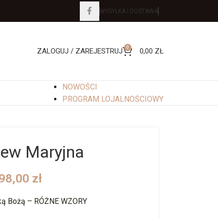
WYSYŁKA I DOSTAWA
0
ZALOGUJ / ZAREJESTRUJ
0,00
ZŁ
NOWOŚCI
PROGRAM LOJALNOŚCIOWY
iew Maryjna
98,00
zł
tką Bożą – RÓŻNE WZORY