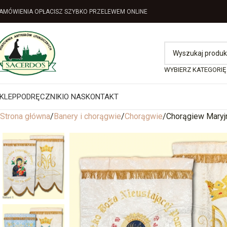
AMÓWIENIA OPŁACISZ SZYBKO PRZELEWEM ONLINE
WYBIERZ KATEGORIĘ
KLEP
PODRĘCZNIKI
O NAS
KONTAKT
Strona główna
Banery i chorągwie
Chorągwie
Chorągiew Maryj