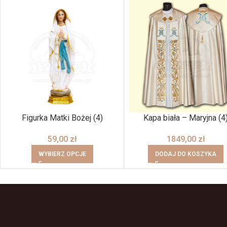
Figurka Matki Bożej (4)
Kapa biała – Maryjna (4
59,00
zł
1849,00
zł
WYBIERZ OPCJE
DODAJ DO KOSZYKA