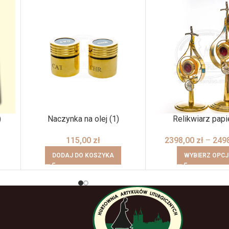
)
Naczynka na olej (1)
Relikwiarz papi
115,00
zł
2398,00
zł
–
249
DODAJ DO KOSZYKA
WYBIERZ OPCJ