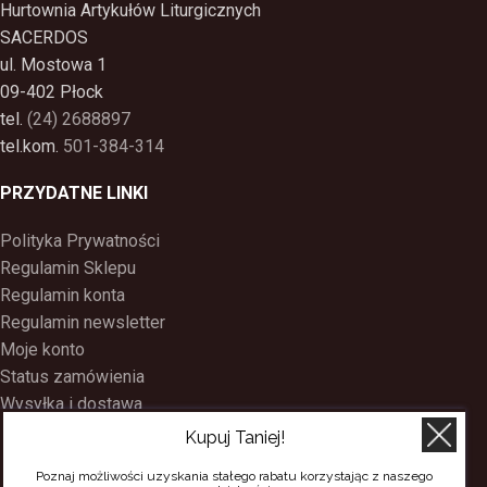
Hurtownia Artykułów Liturgicznych
SACERDOS
ul. Mostowa 1
09-402 Płock
tel.
(24) 2688897
tel.kom.
501-384-314
PRZYDATNE LINKI
Polityka Prywatności
Regulamin Sklepu
Regulamin konta
Regulamin newsletter
Moje konto
Status zamówienia
Wysyłka i dostawa
Kontakt
Kupuj Taniej!
O nas
Poznaj możliwości uzyskania stałego rabatu korzystając z naszego
Program Lojalnościowy