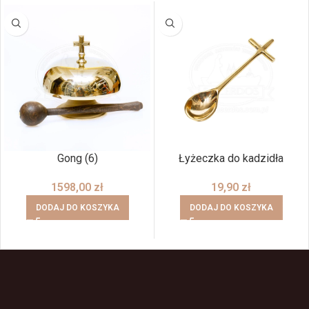
Gong (6)
Łyżeczka do kadzidła
1598,00
zł
19,90
zł
DODAJ DO KOSZYKA
DODAJ DO KOSZYKA