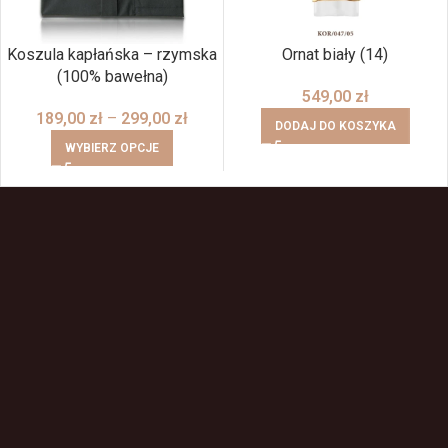
Koszula kapłańska – rzymska
Ornat biały (14)
(100% bawełna)
549,00
zł
189,00
zł
–
299,00
zł
DODAJ DO KOSZYKA
WYBIERZ OPCJE