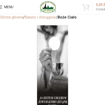
0,00
MENU
0
Sztu
Strona główna
Banery i chorągwie
Boże Ciało