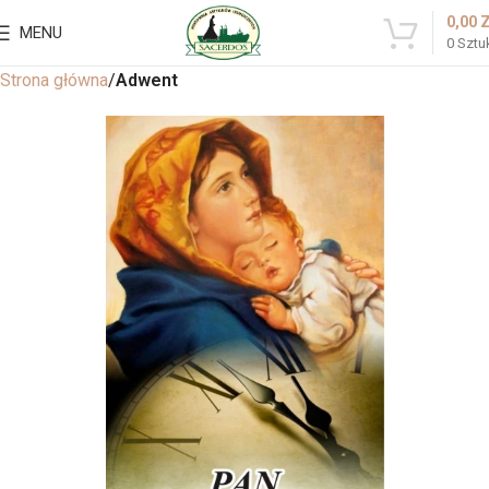
0,00
MENU
0
Sztu
Strona główna
Adwent