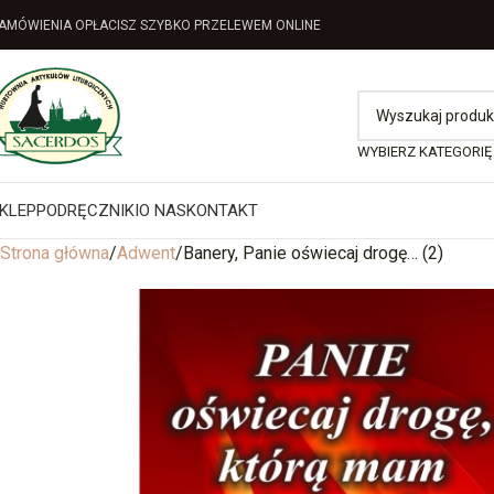
AMÓWIENIA OPŁACISZ SZYBKO PRZELEWEM ONLINE
WYBIERZ KATEGORIĘ
KLEP
PODRĘCZNIKI
O NAS
KONTAKT
Strona główna
Adwent
Banery, Panie oświecaj drogę… (2)