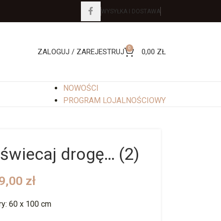
WYSYŁKA I DOSTAWA
0
ZALOGUJ / ZAREJESTRUJ
0,00
ZŁ
NOWOŚCI
PROGRAM LOJALNOŚCIOWY
oświecaj drogę… (2)
9,00
zł
y: 60 x 100 cm