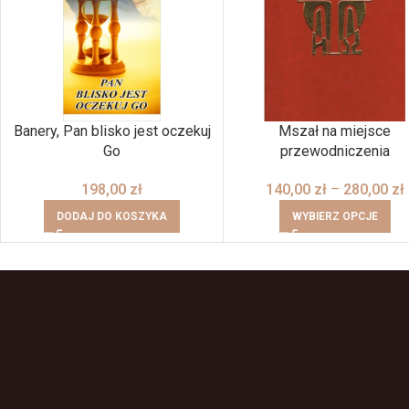
Banery, Pan blisko jest oczekuj
Mszał na miejsce
Go
przewodniczenia
198,00
zł
140,00
zł
–
280,00
zł
DODAJ DO KOSZYKA
WYBIERZ OPCJE