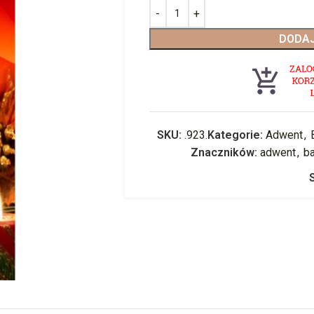
DODAJ
SKU:
.923.
Kategorie:
Adwent
,
Znaczników:
adwent
,
b