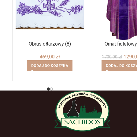
Obrus ołtarzowy (8)
Ornat fioletowy
469,00
zł
1290
1700,00
zł
DODAJ DO KOSZYKA
DODAJ DO KOSZ