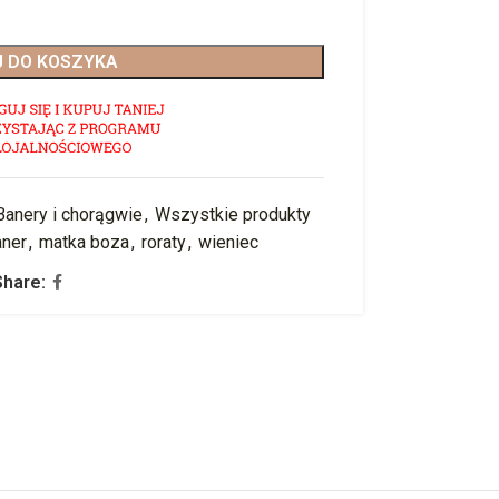
 DO KOSZYKA
Banery i chorągwie
,
Wszystkie produkty
aner
,
matka boza
,
roraty
,
wieniec
Share: