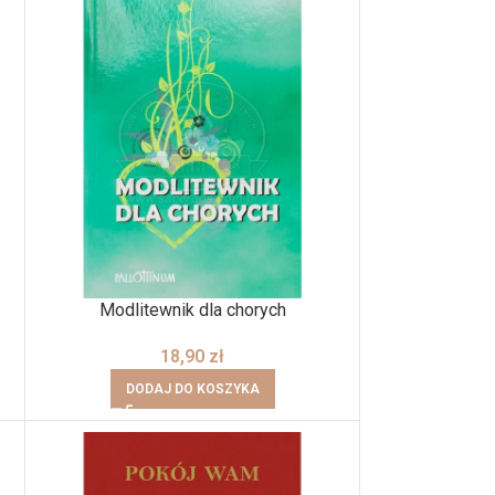
Modlitewnik dla chorych
18,90
zł
DODAJ DO KOSZYKA