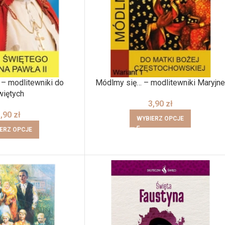
– modlitewniki do
Módlmy się… – modlitewniki Maryjn
więtych
3,90
zł
3,90
zł
WYBIERZ OPCJE
ERZ OPCJE