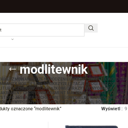
modlitewnik
WA
BIERZMOWANIE
BOŻE NARODZENIE
CHRZEST ŚWIĘTY
DEWOCJONA
IKANTY, HOSTIE I OPŁATKI
KRZYŻE I STACJE DROGI KRZYŻOWEJ
KS
LITURGICZNE
NOWOŚCI KSIĄŻKOWE
OBRAZY I IKONY
OBRUSY OŁTAR
SAKRAMENT CHORYCH
SAKRAMENT MAŁŻEŃSTWA
SERCE JEZUSA
ST
STOŚĆ ZESŁANIA DUCHA ŚWIĘTEGO
WĘGIELKI I KADZIDŁA
WIELKAN
ODUKTY
WYPOSAŻENIE KOŚCIOŁÓW
ZIOŁA ZAKONU BONIFRATRÓW
dukty oznaczone “modlitewnik”
Wyświetl
9