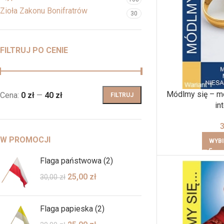
Zioła Zakonu Bonifratrów
30
FILTRUJ PO CENIE
Módlmy się – mo
Cena:
0 zł
—
40 zł
FILTRUJ
in
W PROMOCJI
WYBI
Flaga państwowa (2)
25,00
zł
30,00
zł
Flaga papieska (2)