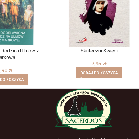
 Rodzina Ulmów z
Skuteczni Święci
arkowa
7,95
zł
3,90
zł
DODAJ DO KOSZYKA
 DO KOSZYKA