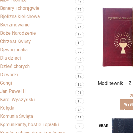
47
Banery i chorągwie
57
Bielizna kielichowa
56
Bierzmowanie
37
Boże Narodzenie
34
Chrzest święty
19
Dewocjonalia
88
Dla dzieci
49
Dzień chorych
8
Dzwonki
12
Gongi
Modlitewnik – 
12
Jan Paweł II
21
2
Kard. Wyszyński
10
WYBI
Kolęda
24
Komunia Święta
35
Komunikanty, hostie i opłatki
BRAK
9
Krzyże i stacje drogi krzyżowej