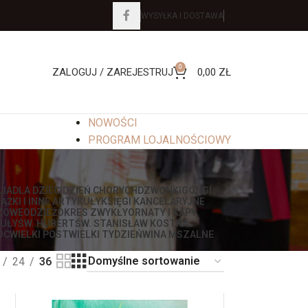
WYSYŁKA I DOSTAWA
0
ZALOGUJ / ZAREJESTRUJ
0,00
ZŁ
NOWOŚCI
PROGRAM LOJALNOŚCIOWY
LIA
DLA DZIECI
DZIEŃ CHORYCH
DZWONKI
GONGI
IĄŻKI I INNE ARTYKUŁY
KSIĘGI KANCELARYJNE
ZOWE
ODZIEŻ
OKRES ZWYKŁY
ORNATY I KAPY
UŁY
ŚW. HUBERT
ŚW. STANISŁAW KOSTKA
OC
WIELKI POST
WIELKI TYDZIEŃ
WINA MSZALNE
24
36