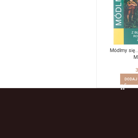
Módlmy się…
M
DODAJ