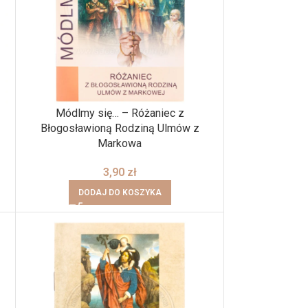
e
Módlmy się… – Różaniec z
Błogosławioną Rodziną Ulmów z
Markowa
3,90
zł
DODAJ DO KOSZYKA