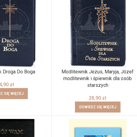
k Droga Do Boga
Modlitewnik Jezus, Maryja, Józef
modlitewnik i śpiewnik dla osób
4,90
zł
starszych
Z SIĘ WIĘCEJ
28,90
zł
DOWIEDZ SIĘ WIĘCEJ