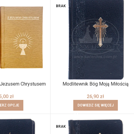
BRAK
Z Jezusem Chrystusem
Modlitewnik Bóg Moją Miłością
5,00
zł
26,90
zł
ERZ OPCJE
DOWIEDZ SIĘ WIĘCEJ
BRAK