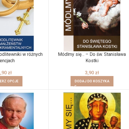
dlitewniki w różnych
Módlmy się… – Do św. Stanisława
tencjach
Kostki
3,90
zł
3,90
zł
ERZ OPCJE
DODAJ DO KOSZYKA