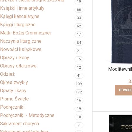
19
Książki i inne artykuły
66
Księgi kancelaryjne
33
Księgi liturgiczne
62
Matki Bożej Gromnicznej
17
Naczynia liturgiczne
84
Nowości książkowe
21
Obrazy i ikony
15
Obrusy ołtarzowe
12
Modlitewni
Odzież
41
3
Okres zwykły
109
Ornaty i kapy
DOWIED
172
Pismo Święte
16
Podręczniki
19
Podręczniki - Metodyczne
10
Sakrament chorych
7
Sakrament małżeństwa