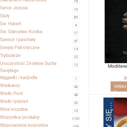
18
Serce Jezusa
16
Stuły
85
Św. Hubert
4
Św. Stanisław Kostka
17
Świece i paschały
47
Święta Patriotyczne
14
Trybularze
22
Uroczystość Zesłania Ducha
12
Modlitew
Świętego
Węgielki i kadzidła
3
7
Wielkanoc
DODAJ
49
Wielki Post
48
Wielki tydzień
26
Wina mszalne
10
Wszystkie produkty
1101
Wyposażenie kościołów
108