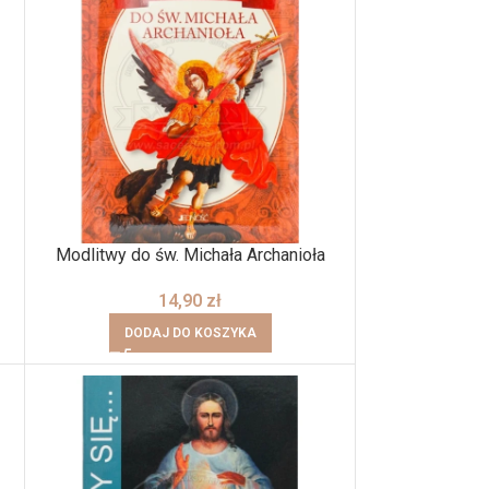
Modlitwy do św. Michała Archanioła
14,90
zł
DODAJ DO KOSZYKA