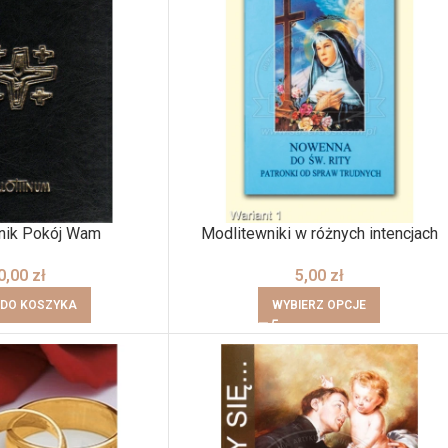
nik Pokój Wam
Modlitewniki w różnych intencjach
0,00
zł
5,00
zł
 DO KOSZYKA
WYBIERZ OPCJE