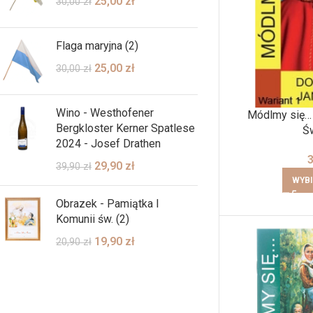
25,00
zł
30,00
zł
Flaga maryjna (2)
25,00
zł
30,00
zł
Wino - Westhofener
Módlmy się… 
Bergkloster Kerner Spatlese
Ś
2024 - Josef Drathen
29,90
zł
39,90
zł
WYBI
Obrazek - Pamiątka I
Komunii św. (2)
19,90
zł
20,90
zł