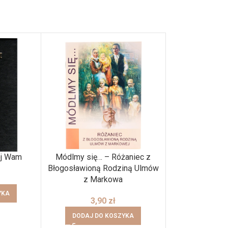
ój Wam
Módlmy się… – Różaniec z
Souvenir – Jez
Błogosławioną Rodziną Ulmów
„wit
z Markowa
8,
YKA
3,90
zł
DODAJ DO
DODAJ DO KOSZYKA