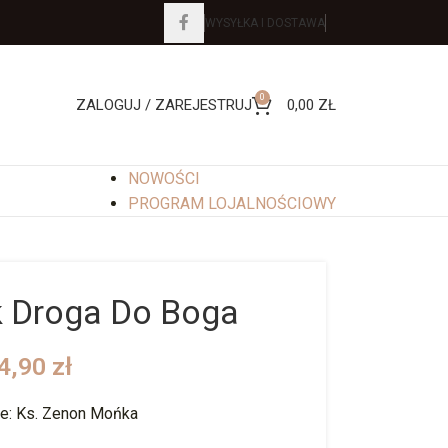
WYSYŁKA I DOSTAWA
0
ZALOGUJ / ZAREJESTRUJ
0,00
ZŁ
NOWOŚCI
PROGRAM LOJALNOŚCIOWY
k Droga Do Boga
4,90
zł
e: Ks. Zenon Mońka