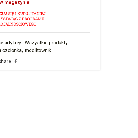
 w magazynie
ne artykuły
,
Wszystkie produkty
a czcionka
,
modlitewnik
Share: