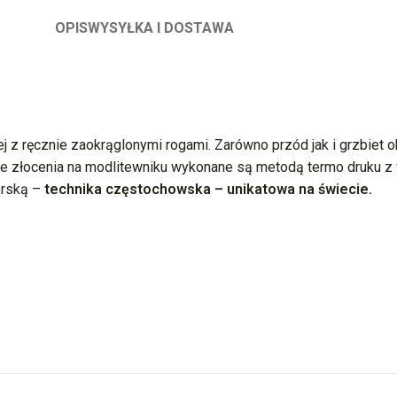
OPIS
WYSYŁKA I DOSTAWA
j z ręcznie zaokrąglonymi rogami. Zarówno przód jak i grzbiet o
 złocenia na modlitewniku wykonane są metodą termo druku z wy
orską –
technika częstochowska – unikatowa na świecie.