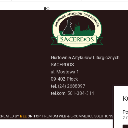
Hurtownia Artykułów Liturgicznych
SACERDOS
ul. Mostowa 1
09-402 Płock
tel.
(24) 2688897
tel.kom.
501-384-314
K
Po
CREATED BY
BEE
ON TOP
. PREMIUM WEB & E-COMMERCE SOLUTIONS.
z 