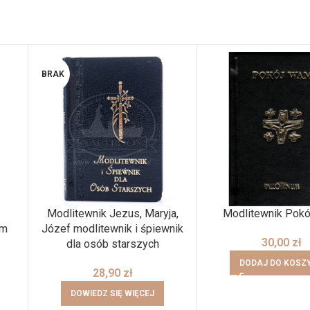
BRAK
Modlitewnik Jezus, Maryja,
Modlitewnik Pok
em
Józef modlitewnik i śpiewnik
30,00
zł
dla osób starszych
DODAJ DO KOSZ
28,90
zł
DOWIEDZ SIĘ WIĘCEJ