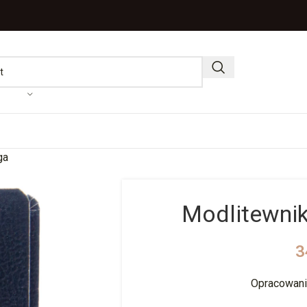
ga
Modlitewni
3
Opracowani