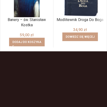
Banery – św. Stanisław
Modlitewnik Droga Do Boga
Kostka
34,90
zł
59,00
zł
DOWIEDZ SIĘ WIĘCEJ
DODAJ DO KOSZYKA