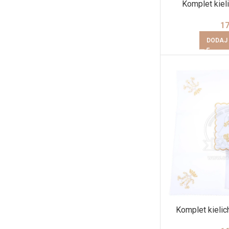
Komplet kieli
1
DODAJ
Komplet kielic