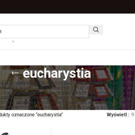
eucharystia
WA
BIERZMOWANIE
BOŻE NARODZENIE
CHRZEST ŚWIĘTY
DEWOCJONA
IKANTY, HOSTIE I OPŁATKI
KRZYŻE I STACJE DROGI KRZYŻOWEJ
KS
LITURGICZNE
NOWOŚCI KSIĄŻKOWE
OBRAZY I IKONY
OBRUSY OŁTAR
SAKRAMENT CHORYCH
SAKRAMENT MAŁŻEŃSTWA
SERCE JEZUSA
ST
STOŚĆ ZESŁANIA DUCHA ŚWIĘTEGO
WĘGIELKI I KADZIDŁA
WIELKAN
ODUKTY
WYPOSAŻENIE KOŚCIOŁÓW
ZIOŁA ZAKONU BONIFRATRÓW
dukty oznaczone “eucharystia”
Wyświetl
9