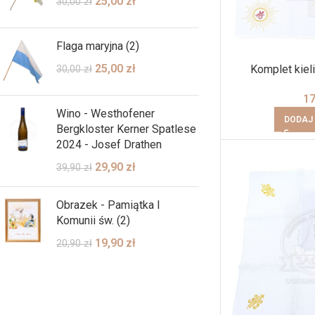
25,00
zł
30,00
zł
Flaga maryjna (2)
25,00
zł
Komplet kieli
30,00
zł
1
Wino - Westhofener
DODAJ
Bergkloster Kerner Spatlese
2024 - Josef Drathen
29,90
zł
39,90
zł
Obrazek - Pamiątka I
Komunii św. (2)
19,90
zł
20,90
zł