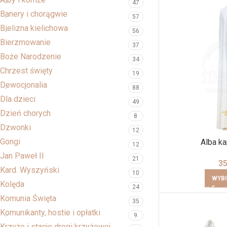
47
Banery i chorągwie
57
Bielizna kielichowa
56
Bierzmowanie
37
Boże Narodzenie
34
Chrzest święty
19
Dewocjonalia
88
Dla dzieci
49
Dzień chorych
8
Dzwonki
12
Gongi
Alba ka
12
Jan Paweł II
21
3
Kard. Wyszyński
10
WYBI
Kolęda
24
Komunia Święta
35
Komunikanty, hostie i opłatki
9
Krzyże i stacje drogi krzyżowej