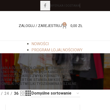
WYSYŁKA I DOSTAWA
0
ZALOGUJ / ZAREJESTRUJ
0,00
ZŁ
NOWOŚCI
PROGRAM LOJALNOŚCIOWY
LIA
DLA DZIECI
DZIEŃ CHORYCH
DZWONKI
GONGI
IĄŻKI I INNE ARTYKUŁY
KSIĘGI KANCELARYJNE
ZOWE
ODZIEŻ
OKRES ZWYKŁY
ORNATY I KAPY
UŁY
ŚW. HUBERT
ŚW. STANISŁAW KOSTKA
OC
WIELKI POST
WIELKI TYDZIEŃ
WINA MSZALNE
24
36