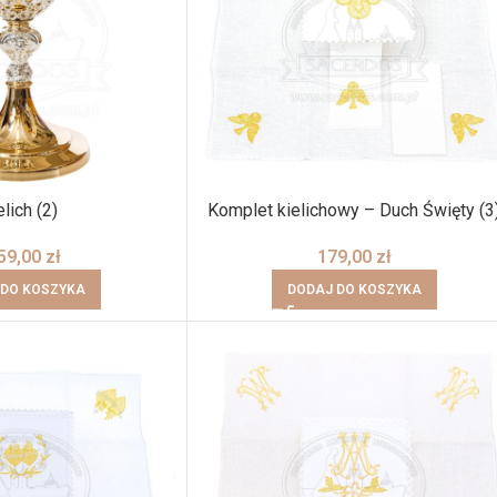
elich (2)
Komplet kielichowy – Duch Święty (3
59,00
zł
179,00
zł
 DO KOSZYKA
DODAJ DO KOSZYKA