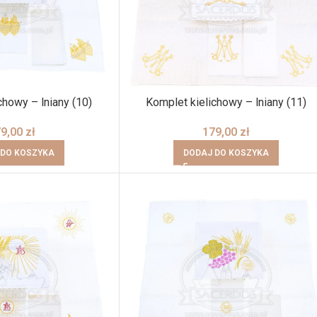
chowy – lniany (10)
Komplet kielichowy – lniany (11)
79,00
zł
179,00
zł
 DO KOSZYKA
DODAJ DO KOSZYKA