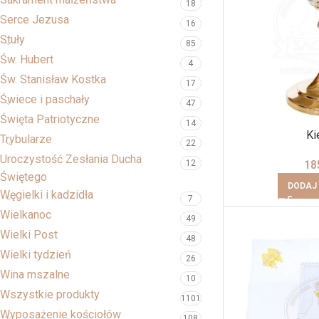
18
Serce Jezusa
16
Stuły
85
Św. Hubert
4
Św. Stanisław Kostka
17
Świece i paschały
47
Święta Patriotyczne
14
Ki
Trybularze
22
Uroczystość Zesłania Ducha
18
12
Świętego
DODAJ
Węgielki i kadzidła
7
Wielkanoc
49
Wielki Post
48
Wielki tydzień
26
Wina mszalne
10
Wszystkie produkty
1101
Wyposażenie kościołów
108