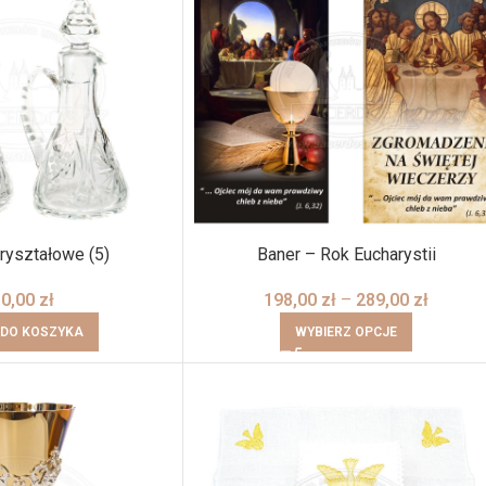
ryształowe (5)
Baner – Rok Eucharystii
30,00
zł
198,00
zł
–
289,00
zł
 DO KOSZYKA
WYBIERZ OPCJE