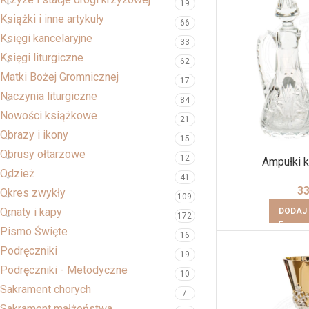
19
Książki i inne artykuły
66
Księgi kancelaryjne
33
Księgi liturgiczne
62
Matki Bożej Gromnicznej
17
Naczynia liturgiczne
84
Nowości książkowe
21
Obrazy i ikony
15
Obrusy ołtarzowe
12
Ampułki k
Odzież
41
3
Okres zwykły
109
Ornaty i kapy
DODAJ
172
Pismo Święte
16
Podręczniki
19
Podręczniki - Metodyczne
10
Sakrament chorych
7
Sakrament małżeństwa