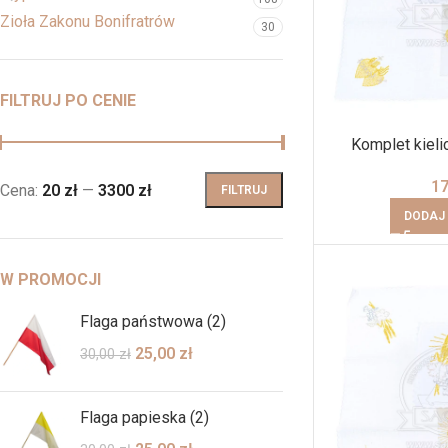
Zioła Zakonu Bonifratrów
30
FILTRUJ PO CENIE
Komplet kieli
1
Cena:
20 zł
—
3300 zł
FILTRUJ
DODAJ
W PROMOCJI
Flaga państwowa (2)
25,00
zł
30,00
zł
Flaga papieska (2)