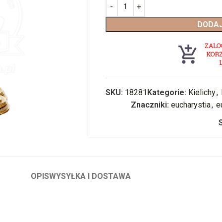
DODAJ
SKU:
18281
Kategorie:
Kielichy
,
Znaczniki:
eucharystia
,
e
OPIS
WYSYŁKA I DOSTAWA