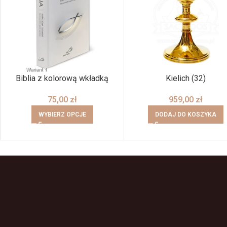
Biblia z kolorową wkładką
Kielich (32)
75,00
zł
959,00
zł
WYBIERZ OPCJE
DODAJ DO KOSZYKA