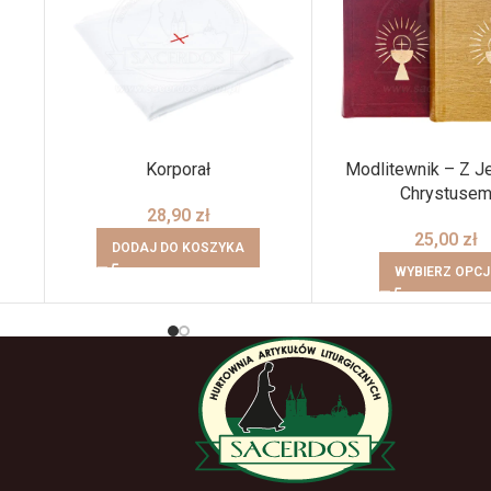
Korporał
Modlitewnik – Z 
Chrystuse
28,90
zł
25,00
zł
DODAJ DO KOSZYKA
WYBIERZ OPCJ