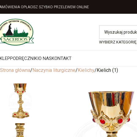
AMÓWIENIA OPŁACISZ SZYBKO PRZELEWEM ONLINE
WYBIERZ KATEGORIĘ
KLEP
PODRĘCZNIKI
O NAS
KONTAKT
Strona główna
Naczynia liturgiczne
Kielichy
Kielich (1)