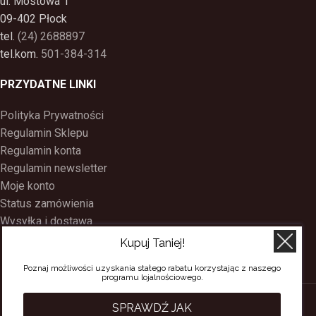
ul. Mostowa 1
09-402 Płock
tel.
(24) 2688897
tel.kom.
501-384-314
PRZYDATNE LINKI
Polityka Prywatności
Regulamin Sklepu
Regulamin konta
Regulamin newsletter
Moje konto
Status zamówienia
Wysyłka i dostawa
Kontakt
Kupuj Taniej!
O nas
Poznaj możliwości uzyskania stałego rabatu korzystając z naszego
Program Lojalnościowy
programu lojalnościowego.
SACERDOS
CREATED BY
BEE
ON TOP
. PREMIUM WEB & E-COMMERCE
SPRAWDŹ JAK
SOLUTIONS.