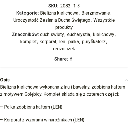
SKU:
.2082.-1-3
Kategorie:
Bielizna kielichowa
,
Bierzmowanie
,
Uroczystość Zesłania Ducha Świętego
,
Wszystkie
produkty
Znaczników:
duch swiety
,
eucharystia
,
kielichowy
,
komplet
,
korporal
,
len
,
palka
,
puryfikaterz
,
reczniczek
Share:
Opis
Bielizna kielichowa wykonana z lnu i bawełny, zdobiona haftem
z motywem Gołębicy. Komplet składa się z czterech części:
– Palka zdobiona haftem (LEN)
– Korporał z wzorami w narożnikach (LEN)