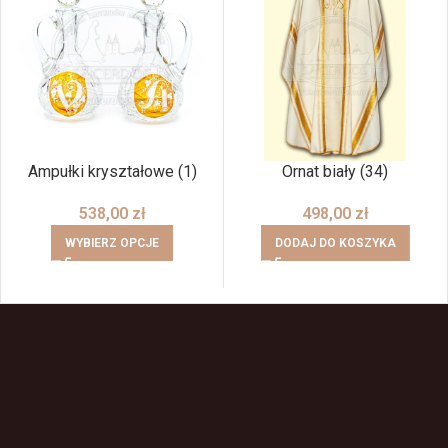
Ampułki kryształowe (1)
Ornat biały (34)
538,00
zł
498,00
zł
WYBIERZ OPCJE
DODAJ DO KOSZYKA