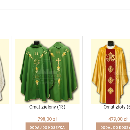
Ornat zielony (13)
Ornat złoty (
798,00
zł
479,00
zł
DODAJ DO KOSZYKA
DODAJ DO KOSZ