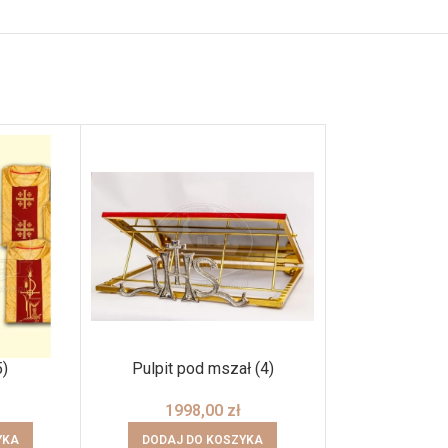
5)
Pulpit pod mszał (4)
Stuła bi
1998,00
zł
298
YKA
DODAJ DO KOSZYKA
DODAJ DO