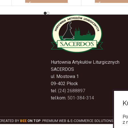
Hurtownia Artykułów Liturgicznych
SACERDOS
ul. Mostowa 1
09-402 Płock
tel.
(24) 2688897
tel.kom.
501-384-314
K
Po
CREATED BY
BEE
ON TOP
. PREMIUM WEB & E-COMMERCE SOLUTIONS.
z 