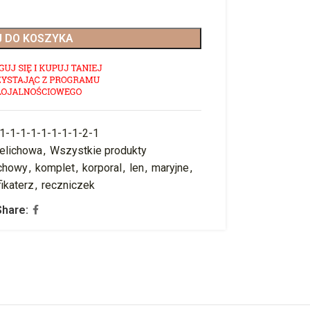
 DO KOSZYKA
-1-1-1-1-1-1-1-1-2-1
ielichowa
,
Wszystkie produkty
ichowy
,
komplet
,
korporal
,
len
,
maryjne
,
fikaterz
,
reczniczek
Share: