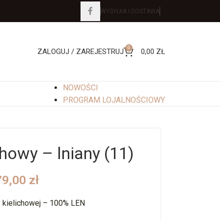
WYSYŁKA I DOSTAWA
0
ZALOGUJ / ZAREJESTRUJ
0,00
ZŁ
NOWOŚCI
PROGRAM LOJALNOŚCIOWY
howy – lniany (11)
79,00
zł
y kielichowej – 100% LEN