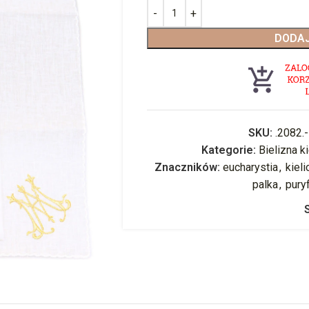
DODAJ
SKU:
.2082.
Kategorie:
Bielizna k
Znaczników:
eucharystia
,
kiel
palka
,
pury