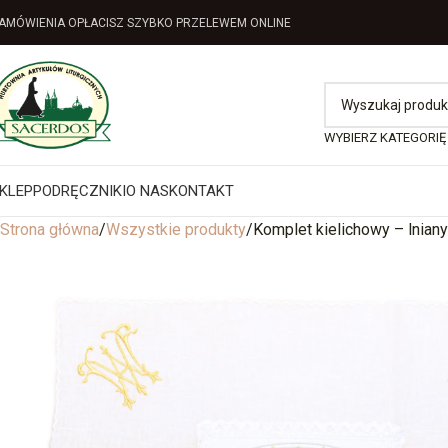
AMÓWIENIA OPŁACISZ SZYBKO PRZELEWEM ONLINE
WYBIERZ KATEGORIĘ
KLEP
PODRĘCZNIKI
O NAS
KONTAKT
Strona główna
Wszystkie produkty
Komplet kielichowy – lniany