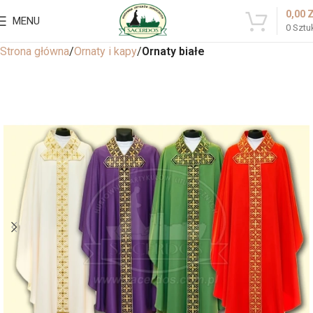
0,00
MENU
0
Sztu
Strona główna
Ornaty i kapy
Ornaty białe