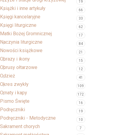
19
Książki i inne artykuły
66
Księgi kancelaryjne
33
Księgi liturgiczne
62
Matki Bożej Gromnicznej
17
Naczynia liturgiczne
84
Nowości książkowe
21
Obrazy i ikony
15
Obrusy ołtarzowe
12
Odzież
41
Okres zwykły
109
Ornaty i kapy
172
Pismo Święte
16
Podręczniki
19
Podręczniki - Metodyczne
10
Sakrament chorych
7
Sakrament małżeństwa