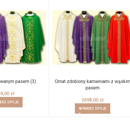
towanym pasem (3)
Ornat zdobiony kamieniami z wąski
pasem
69,00
zł
2698,00
zł
ERZ OPCJE
WYBIERZ OPCJE