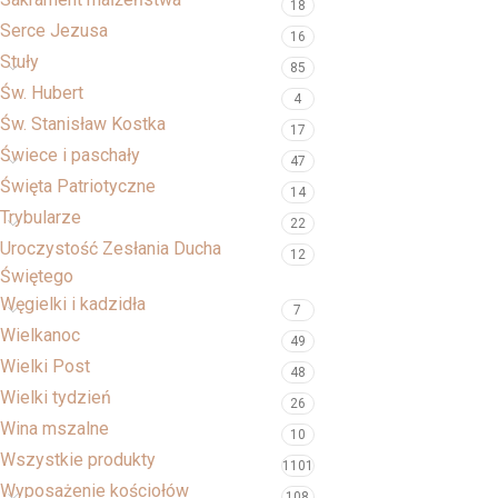
18
Serce Jezusa
16
Stuły
85
Św. Hubert
4
Św. Stanisław Kostka
17
Świece i paschały
47
Święta Patriotyczne
14
Trybularze
22
Uroczystość Zesłania Ducha
12
Świętego
Węgielki i kadzidła
7
Wielkanoc
49
Wielki Post
48
Wielki tydzień
26
Wina mszalne
10
Wszystkie produkty
1101
Wyposażenie kościołów
108