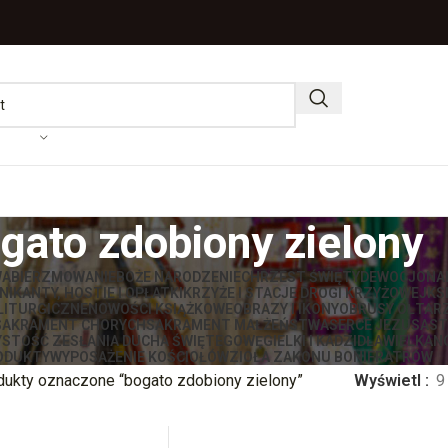
gato zdobiony zielony
WA
BIERZMOWANIE
BOŻE NARODZENIE
CHRZEST ŚWIĘTY
DEWOCJONA
IKANTY, HOSTIE I OPŁATKI
KRZYŻE I STACJE DROGI KRZYŻOWEJ
KS
LITURGICZNE
NOWOŚCI KSIĄŻKOWE
OBRAZY I IKONY
OBRUSY OŁTAR
SAKRAMENT CHORYCH
SAKRAMENT MAŁŻEŃSTWA
SERCE JEZUSA
ST
STOŚĆ ZESŁANIA DUCHA ŚWIĘTEGO
WĘGIELKI I KADZIDŁA
WIELKAN
ODUKTY
WYPOSAŻENIE KOŚCIOŁÓW
ZIOŁA ZAKONU BONIFRATRÓW
dukty oznaczone “bogato zdobiony zielony”
Wyświetl
9