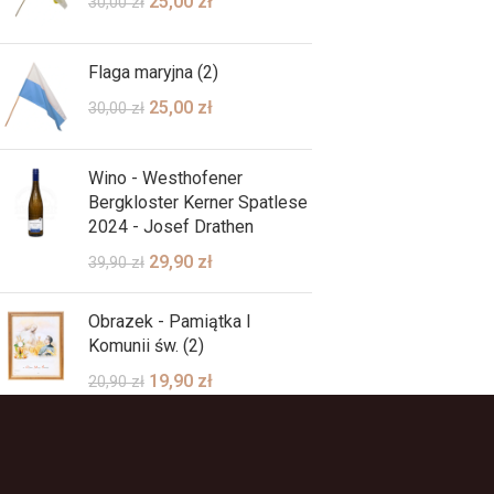
25,00
zł
30,00
zł
Flaga maryjna (2)
25,00
zł
30,00
zł
Wino - Westhofener
Bergkloster Kerner Spatlese
2024 - Josef Drathen
29,90
zł
39,90
zł
Obrazek - Pamiątka I
Komunii św. (2)
19,90
zł
20,90
zł