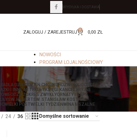
WYSYŁKA I DOSTAWA
0
ZALOGUJ / ZAREJESTRUJ
0,00
ZŁ
NOWOŚCI
PROGRAM LOJALNOŚCIOWY
LIA
DLA DZIECI
DZIEŃ CHORYCH
DZWONKI
GONGI
IĄŻKI I INNE ARTYKUŁY
KSIĘGI KANCELARYJNE
ZOWE
ODZIEŻ
OKRES ZWYKŁY
ORNATY I KAPY
UŁY
ŚW. HUBERT
ŚW. STANISŁAW KOSTKA
OC
WIELKI POST
WIELKI TYDZIEŃ
WINA MSZALNE
24
36