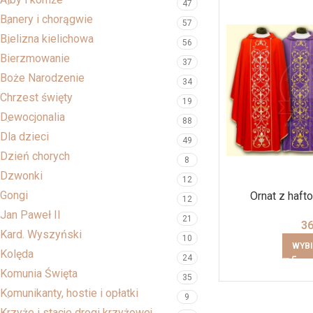
47
Banery i chorągwie
57
Bielizna kielichowa
56
Bierzmowanie
37
Boże Narodzenie
34
Chrzest święty
19
Dewocjonalia
88
Dla dzieci
49
Dzień chorych
8
Dzwonki
12
Gongi
Ornat z haf
12
Jan Paweł II
21
3
Kard. Wyszyński
10
WYBI
Kolęda
24
Komunia Święta
35
Komunikanty, hostie i opłatki
9
Krzyże i stacje drogi krzyżowej