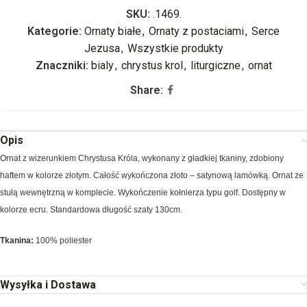
SKU:
.1469.
Kategorie:
Ornaty białe
,
Ornaty z postaciami
,
Serce
Jezusa
,
Wszystkie produkty
Znaczniki:
bialy
,
chrystus krol
,
liturgiczne
,
ornat
Share:
Opis
Ornat z wizerunkiem Chrystusa Króla, wykonany z gładkiej tkaniny, zdobiony
haftem w kolorze złotym. Całość wykończona złoto – satynową lamówką. Ornat ze
stułą wewnętrzną w komplecie. Wykończenie kołnierza typu golf. Dostępny w
kolorze ecru. Standardowa długość szaty 130cm.
Tkanina:
100% poliester
Wysyłka i Dostawa