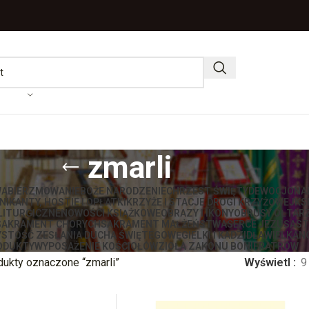
zmarli
WA
BIERZMOWANIE
BOŻE NARODZENIE
CHRZEST ŚWIĘTY
DEWOCJONA
IKANTY, HOSTIE I OPŁATKI
KRZYŻE I STACJE DROGI KRZYŻOWEJ
KS
LITURGICZNE
NOWOŚCI KSIĄŻKOWE
OBRAZY I IKONY
OBRUSY OŁTAR
SAKRAMENT CHORYCH
SAKRAMENT MAŁŻEŃSTWA
SERCE JEZUSA
ST
STOŚĆ ZESŁANIA DUCHA ŚWIĘTEGO
WĘGIELKI I KADZIDŁA
WIELKAN
ODUKTY
WYPOSAŻENIE KOŚCIOŁÓW
ZIOŁA ZAKONU BONIFRATRÓW
dukty oznaczone “zmarli”
Wyświetl
9