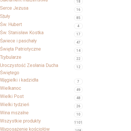
18
Serce Jezusa
16
Stuły
85
Św. Hubert
4
Św. Stanisław Kostka
17
Świece i paschały
47
Święta Patriotyczne
14
Trybularze
22
Uroczystość Zesłania Ducha
12
Świętego
Węgielki i kadzidła
7
Wielkanoc
49
Wielki Post
48
Wielki tydzień
26
Wina mszalne
10
Wszystkie produkty
1101
Wyposażenie kościołów
108