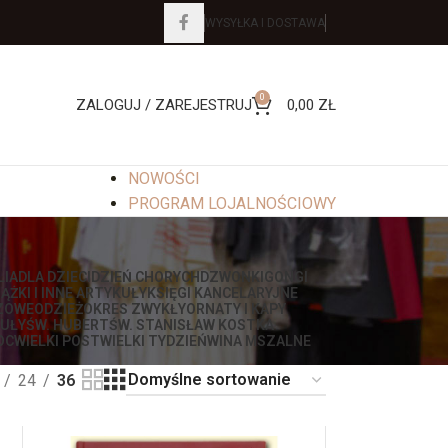
WYSYŁKA I DOSTAWA
0
ZALOGUJ / ZAREJESTRUJ
0,00
ZŁ
NOWOŚCI
PROGRAM LOJALNOŚCIOWY
LIA
DLA DZIECI
DZIEŃ CHORYCH
DZWONKI
GONGI
IĄŻKI I INNE ARTYKUŁY
KSIĘGI KANCELARYJNE
ZOWE
ODZIEŻ
OKRES ZWYKŁY
ORNATY I KAPY
UŁY
ŚW. HUBERT
ŚW. STANISŁAW KOSTKA
OC
WIELKI POST
WIELKI TYDZIEŃ
WINA MSZALNE
24
36