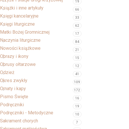
19
Książki i inne artykuły
66
Księgi kancelaryjne
33
Księgi liturgiczne
62
Matki Bożej Gromnicznej
17
Naczynia liturgiczne
84
Nowości książkowe
21
Obrazy i ikony
15
Obrusy ołtarzowe
12
Odzież
41
Okres zwykły
109
Ornaty i kapy
172
Pismo Święte
16
Podręczniki
19
Podręczniki - Metodyczne
10
Sakrament chorych
7
Sakrament małżeństwa