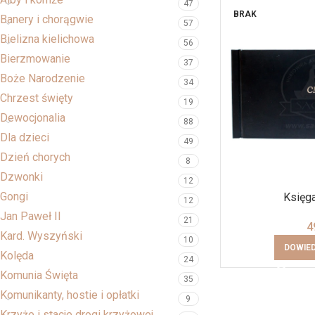
47
BRAK
Banery i chorągwie
57
Bielizna kielichowa
56
Bierzmowanie
37
Boże Narodzenie
34
Chrzest święty
19
Dewocjonalia
88
Dla dzieci
49
Dzień chorych
8
Dzwonki
12
Gongi
Księg
12
Jan Paweł II
21
4
Kard. Wyszyński
10
DOWIED
Kolęda
24
Komunia Święta
35
Komunikanty, hostie i opłatki
9
Krzyże i stacje drogi krzyżowej