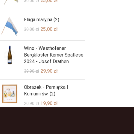
25,00
zł
30,00
zł
Flaga maryjna (2)
25,00
zł
30,00
zł
Wino - Westhofener
Bergkloster Kerner Spatlese
2024 - Josef Drathen
29,90
zł
39,90
zł
Obrazek - Pamiątka I
Komunii św. (2)
19,90
zł
20,90
zł