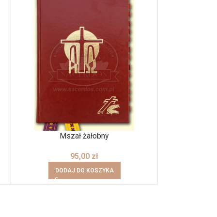
Mszał żałobny
95,00
zł
DODAJ DO KOSZYKA