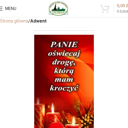
0,00
MENU
0
Sztu
Strona główna
Adwent