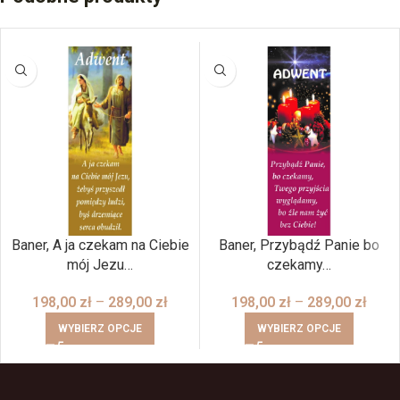
Baner, A ja czekam na Ciebie
Baner, Przybądź Panie bo
mój Jezu…
czekamy…
198,00
zł
–
289,00
zł
198,00
zł
–
289,00
zł
WYBIERZ OPCJE
WYBIERZ OPCJE