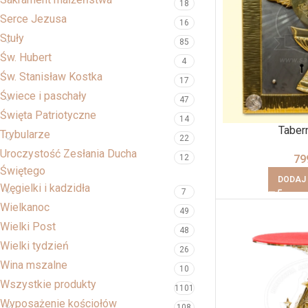
18
Serce Jezusa
16
Stuły
85
Św. Hubert
4
Św. Stanisław Kostka
17
Świece i paschały
47
Święta Patriotyczne
14
Taber
Trybularze
22
Uroczystość Zesłania Ducha
79
12
Świętego
DODAJ
Węgielki i kadzidła
7
Wielkanoc
49
Wielki Post
48
Wielki tydzień
26
Wina mszalne
10
Wszystkie produkty
1101
Wyposażenie kościołów
108