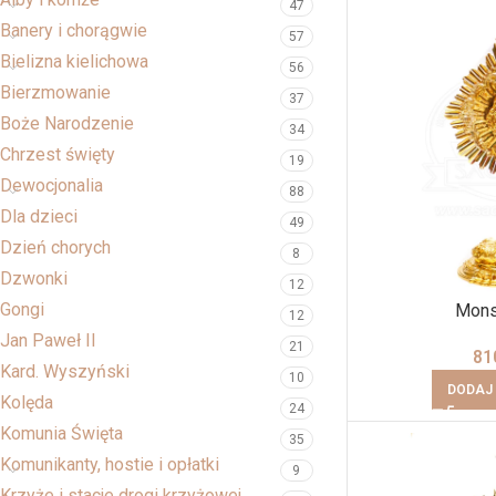
47
Banery i chorągwie
57
Bielizna kielichowa
56
Bierzmowanie
37
Boże Narodzenie
34
Chrzest święty
19
Dewocjonalia
88
Dla dzieci
49
Dzień chorych
8
Dzwonki
12
Gongi
Monst
12
Jan Paweł II
21
81
Kard. Wyszyński
10
DODAJ
Kolęda
24
Komunia Święta
35
Komunikanty, hostie i opłatki
9
Krzyże i stacje drogi krzyżowej