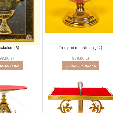
nakulum (6)
Tron pod monstrancję (2)
98,00
zł
889,00
zł
 DO KOSZYKA
DODAJ DO KOSZYKA