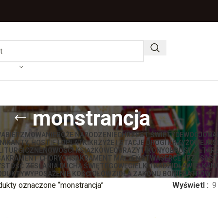
monstrancja
WA
BIERZMOWANIE
BOŻE NARODZENIE
CHRZEST ŚWIĘTY
DEWOCJONA
IKANTY, HOSTIE I OPŁATKI
KRZYŻE I STACJE DROGI KRZYŻOWEJ
KS
LITURGICZNE
NOWOŚCI KSIĄŻKOWE
OBRAZY I IKONY
OBRUSY OŁTAR
SAKRAMENT CHORYCH
SAKRAMENT MAŁŻEŃSTWA
SERCE JEZUSA
ST
STOŚĆ ZESŁANIA DUCHA ŚWIĘTEGO
WĘGIELKI I KADZIDŁA
WIELKAN
ODUKTY
WYPOSAŻENIE KOŚCIOŁÓW
ZIOŁA ZAKONU BONIFRATRÓW
dukty oznaczone “monstrancja”
Wyświetl
9