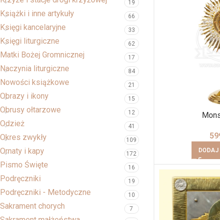
19
Książki i inne artykuły
66
Księgi kancelaryjne
33
Księgi liturgiczne
62
Matki Bożej Gromnicznej
17
Naczynia liturgiczne
84
Nowości książkowe
21
Obrazy i ikony
15
Obrusy ołtarzowe
12
Monst
Odzież
41
59
Okres zwykły
109
Ornaty i kapy
DODAJ
172
Pismo Święte
16
Podręczniki
19
Podręczniki - Metodyczne
10
Sakrament chorych
7
Sakrament małżeństwa