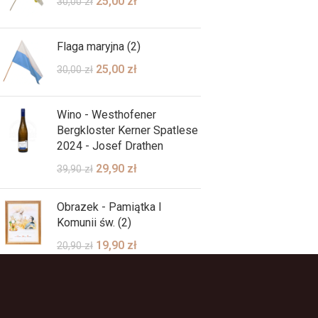
25,00
zł
30,00
zł
Flaga maryjna (2)
25,00
zł
30,00
zł
Wino - Westhofener
Bergkloster Kerner Spatlese
2024 - Josef Drathen
29,90
zł
39,90
zł
Obrazek - Pamiątka I
Komunii św. (2)
19,90
zł
20,90
zł