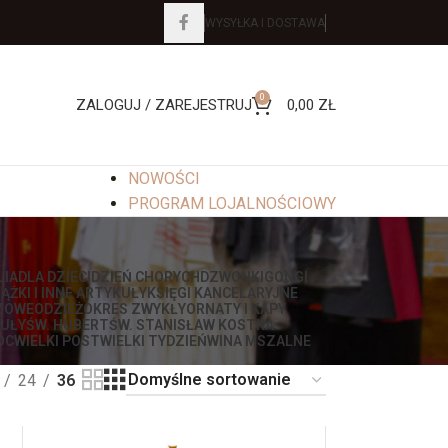
WYSYŁKA I DOSTAWA
0
ZALOGUJ / ZAREJESTRUJ
0,00
ZŁ
NOWOŚCI
PROGRAM LOJALNOŚCIOWY
LIA
DLA DZIECI
DZIEŃ CHORYCH
DZWONKI
GONGI
IĄŻKI I INNE ARTYKUŁY
KSIĘGI KANCELARYJNE
ZOWE
ODZIEŻ
OKRES ZWYKŁY
ORNATY I KAPY
UŁY
ŚW. HUBERT
ŚW. STANISŁAW KOSTKA
OC
WIELKI POST
WIELKI TYDZIEŃ
WINA MSZALNE
24
36