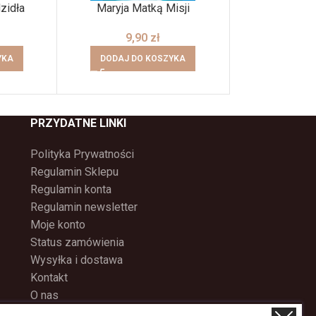
zidła
Maryja Matką Misji
Monstra
9,90
zł
8498
YKA
DODAJ DO KOSZYKA
DODAJ DO
PRZYDATNE LINKI
Polityka Prywatności
Regulamin Sklepu
Regulamin konta
Regulamin newsletter
Moje konto
Status zamówienia
Wysyłka i dostawa
Kontakt
O nas
Program Lojalnościowy