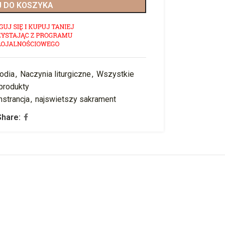
 DO KOSZYKA
todia
,
Naczynia liturgiczne
,
Wszystkie
produkty
strancja
,
najswietszy sakrament
Share: