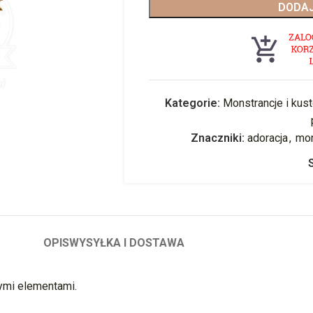
DODAJ
Kategorie:
Monstrancje i kus
Znaczniki:
adoracja
,
mon
OPIS
WYSYŁKA I DOSTAWA
ymi elementami.