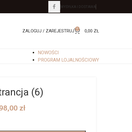
WYSYŁKA I DOSTAWA
0
ZALOGUJ / ZAREJESTRUJ
0,00
ZŁ
NOWOŚCI
PROGRAM LOJALNOŚCIOWY
rancja (6)
98,00
zł