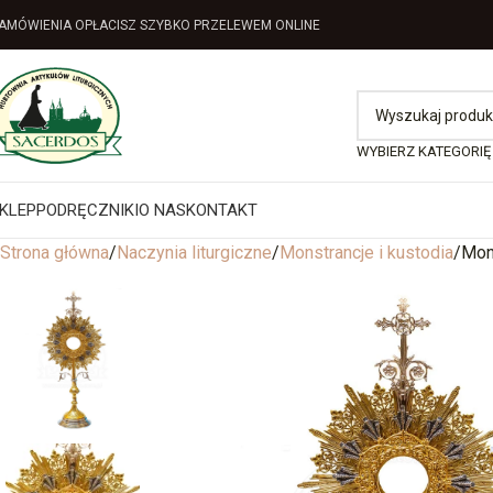
AMÓWIENIA OPŁACISZ SZYBKO PRZELEWEM ONLINE
WYBIERZ KATEGORIĘ
KLEP
PODRĘCZNIKI
O NAS
KONTAKT
Strona główna
Naczynia liturgiczne
Monstrancje i kustodia
Mons