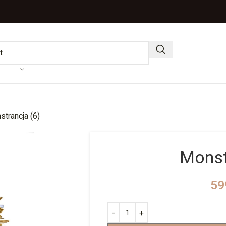
trancja (6)
Monst
59