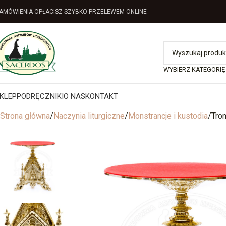
AMÓWIENIA OPŁACISZ SZYBKO PRZELEWEM ONLINE
WYBIERZ KATEGORIĘ
KLEP
PODRĘCZNIKI
O NAS
KONTAKT
Strona główna
Naczynia liturgiczne
Monstrancje i kustodia
Tron