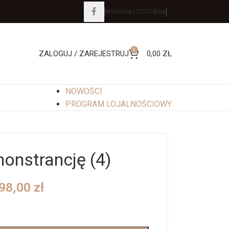
WYSYŁKA I DOSTAWA
0
ZALOGUJ / ZAREJESTRUJ
0,00
ZŁ
NOWOŚCI
PROGRAM LOJALNOŚCIOWY
onstrancję (4)
98,00
zł