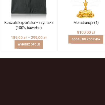
Koszula kapłańska – rzymska
Monstrancja (1)
(100% bawełna)
8100,00
zł
189,00
zł
–
299,00
zł
DODAJ DO KOSZYKA
WYBIERZ OPCJE