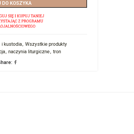
 DO KOSZYKA
 i kustodia
,
Wszystkie produkty
cja
,
naczynia liturgiczne
,
tron
Share: