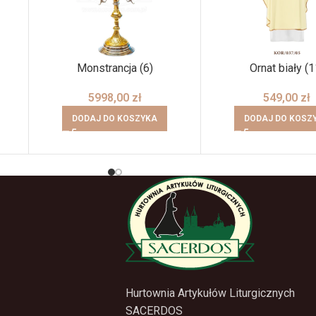
Monstrancja (6)
Ornat biały (1
5998,00
zł
549,00
zł
DODAJ DO KOSZYKA
DODAJ DO KOSZ
Hurtownia Artykułów Liturgicznych
SACERDOS