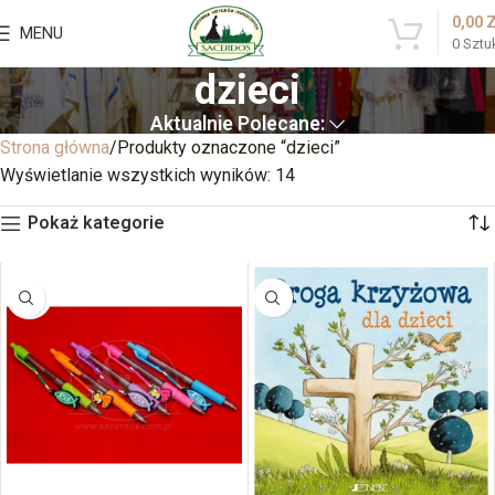
0,00
MENU
0
Sztu
dzieci
Aktualnie Polecane:
Strona główna
Produkty oznaczone “dzieci”
Wyświetlanie wszystkich wyników: 14
Pokaż kategorie
BRAK