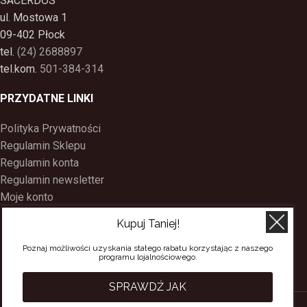
SACERDOS
ul. Mostowa 1
09-402 Płock
tel.
(24) 2688897
tel.kom.
501-384-314
PRZYDATNE LINKI
Polityka Prywatności
Regulamin Sklepu
Regulamin konta
Regulamin newsletter
Moje konto
Status zamówienia
Kupuj Taniej!
Wysyłka i dostawa
Kontakt
Poznaj możliwości uzyskania stałego rabatu korzystając z naszego
programu lojalnościowego.
O nas
Program Lojalnościowy
SPRAWDŹ JAK
SACERDOS
CREATED BY
BEE
ON TOP
. PREMIUM WEB & E-COMMERCE