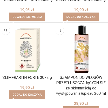
19,95
zł
19,90
zł
DOWIEDZ SIĘ WIĘCEJ
DODAJ DO KOSZYKA
SLIMFRARTIN FORTE 30×2 g
SZAMPON DO WŁOSÓW
PRZETŁUSZCZAJĄCYCH SIĘ
19,90
zł
ze skłonnością do
występowania łupieżu 200 ml
DODAJ DO KOSZYKA
28,90
zł