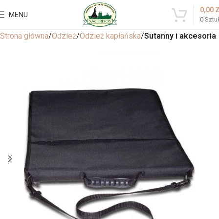
0,00
MENU
0
Sztu
Strona główna
Odzież
Odzież kapłańska
Sutanny i akcesoria