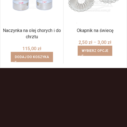
Naczynka na olej chorych i do
Okapnik na świecę
chrztu
2,50
zł
–
3,00
zł
115,00
zł
WYBIERZ OPCJE
DODAJ DO KOSZYKA