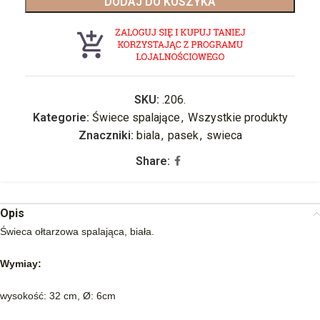
DODAJ DO KOSZYKA
SKU:
.206.
Kategorie:
Świece spalające
,
Wszystkie produkty
Znaczniki:
biala
,
pasek
,
swieca
Share:
Opis
Świeca ołtarzowa spalająca, biała.
Wymiay:
wysokość: 32 cm, Ø: 6cm