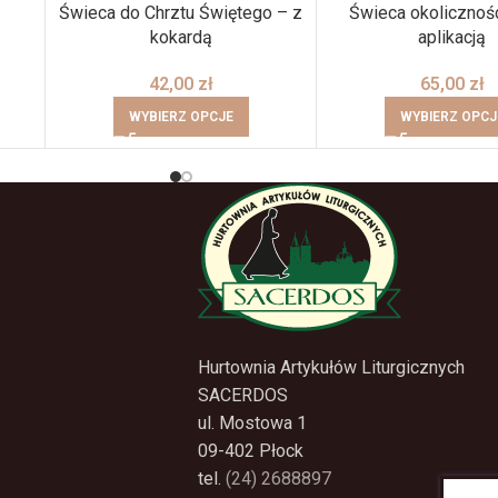
Świeca do Chrztu Świętego – z
Świeca okolicznoś
kokardą
aplikacją
42,00
zł
65,00
zł
WYBIERZ OPCJE
WYBIERZ OPCJ
Hurtownia Artykułów Liturgicznych
SACERDOS
ul. Mostowa 1
09-402 Płock
tel.
(24) 2688897