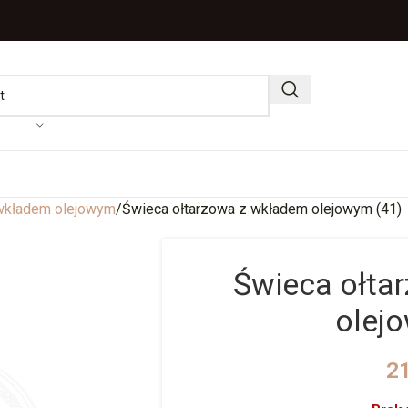
wkładem olejowym
Świeca ołtarzowa z wkładem olejowym (41)
Świeca ołta
olej
2