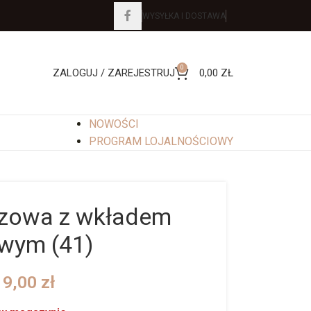
WYSYŁKA I DOSTAWA
0
ZALOGUJ / ZAREJESTRUJ
0,00
ZŁ
NOWOŚCI
PROGRAM LOJALNOŚCIOWY
rzowa z wkładem
owym (41)
19,00
zł