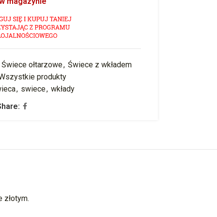
 w magazynie
Świece ołtarzowe
,
Świece z wkładem
Wszystkie produkty
ieca
,
swiece
,
wkłady
Share:
 złotym.