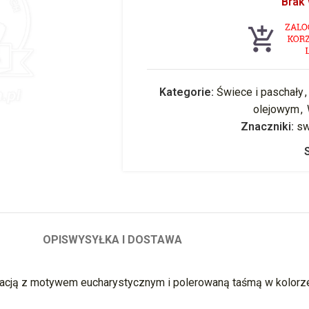
Brak
Kategorie:
Świece i paschały
,
olejowym
,
Znaczniki:
sw
OPIS
WYSYŁKA I DOSTAWA
acją z motywem eucharystycznym i polerowaną taśmą w kolorze