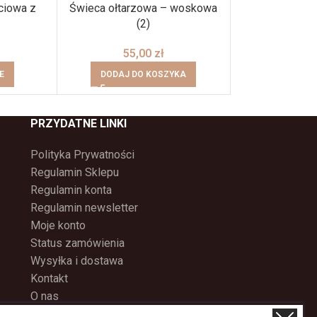
ciowa z
Świeca ołtarzowa – woskowa
Świeca ołtarzo
(2)
219
55,00
zł
DODAJ DO
E
DODAJ DO KOSZYKA
PRZYDATNE LINKI
Polityka Prywatności
Regulamin Sklepu
Regulamin konta
Regulamin newsletter
Moje konto
Status zamówienia
Wysyłka i dostawa
Kontakt
O nas
Program Lojalnościowy